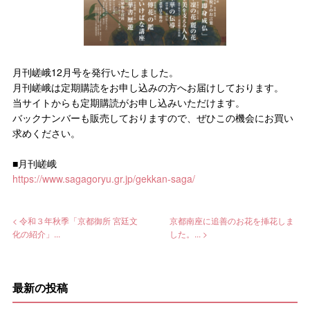
月刊嵯峨12月号を発行いたしました。
月刊嵯峨は定期購読をお申し込みの方へお届けしております。
当サイトからも定期購読がお申し込みいただけます。
バックナンバーも販売しておりますので、ぜひこの機会にお買い
求めください。
■月刊嵯峨
https://www.sagagoryu.gr.jp/gekkan-saga/
< 令和３年秋季「京都御所 宮廷文
京都南座に追善のお花を挿花しま
化の紹介」...
した。... >
最新の投稿