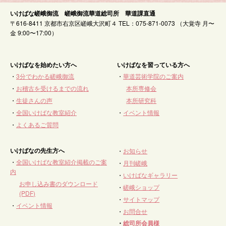
いけばな嵯峨御流 嵯峨御流華道総司所 華道課直通
〒616-8411 京都市右京区嵯峨大沢町４ TEL：075-871-0073 （大覚寺 月〜
金 9:00〜17:00）
いけばなを始めたい方へ
いけばなを習っている方へ
・
3分でわかる嵯峨御流
・
華道芸術学院のご案内
・
お稽古を受けるまでの流れ
本所専修会
・
生徒さんの声
本所研究科
・
全国いけばな教室紹介
・
イベント情報
・
よくあるご質問
いけばなの先生方へ
・
お知らせ
・
全国いけばな教室紹介掲載のご案
・
月刊嵯峨
内
・
いけばなギャラリー
お申し込み書のダウンロード
・
嵯峨ショップ
(PDF)
・
サイトマップ
・
イベント情報
・
お問合せ
・
総司所会員様