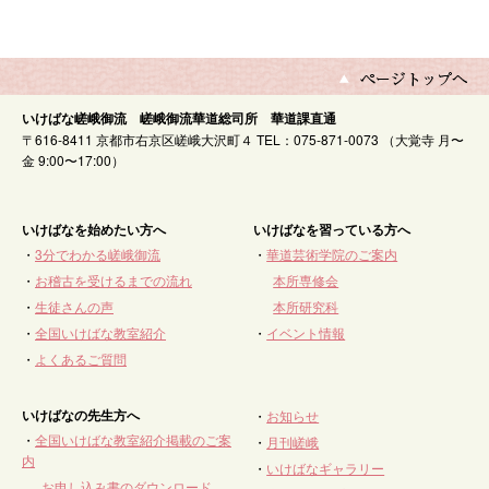
いけばな嵯峨御流 嵯峨御流華道総司所 華道課直通
〒616-8411 京都市右京区嵯峨大沢町４ TEL：075-871-0073 （大覚寺 月〜
金 9:00〜17:00）
いけばなを始めたい方へ
いけばなを習っている方へ
・
3分でわかる嵯峨御流
・
華道芸術学院のご案内
・
お稽古を受けるまでの流れ
本所専修会
・
生徒さんの声
本所研究科
・
全国いけばな教室紹介
・
イベント情報
・
よくあるご質問
いけばなの先生方へ
・
お知らせ
・
全国いけばな教室紹介掲載のご案
・
月刊嵯峨
内
・
いけばなギャラリー
お申し込み書のダウンロード