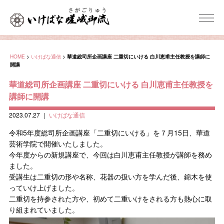
HOME
>
いけばな通信
>
華道総司所企画講座 二重切にいける 白川恵甫主任教授を講師に
開講
華道総司所企画講座 二重切にいける 白川恵甫主任教授を
講師に開講
2023.07.27
｜
いけばな通信
令和5年度総司所企画講座「二重切にいける」を７月15日、華道
芸術学院で開催いたしました。
今年度からの新規講座で、今回は白川恵甫主任教授が講師を務め
ました。
受講生は二重切の形や名称、花器の扱い方を学んだ後、錦木を使
っていけ上げました。
二重切を持参された方や、初めて二重いけをされる方も熱心に取
り組まれていました。