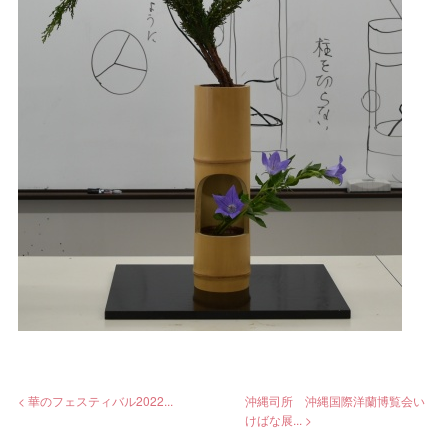
< 華のフェスティバル2022...
沖縄司所 沖縄国際洋蘭博覧会い
けばな展... >