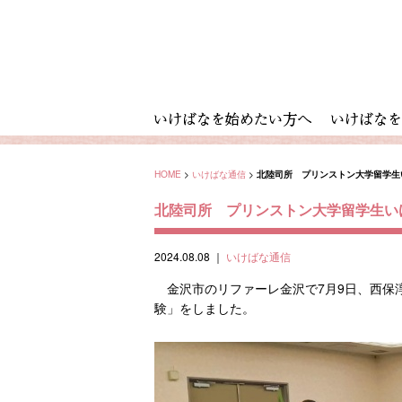
HOME
>
いけばな通信
>
北陸司所 プリンストン大学留学生
北陸司所 プリンストン大学留学生い
2024.08.08
｜
いけばな通信
金沢市のリファーレ金沢で7月9日、西保淳
験」をしました。