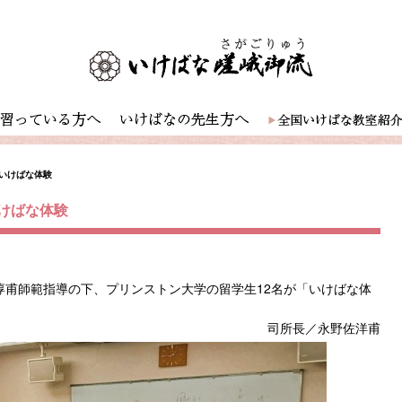
いけばな体験
けばな体験
甫師範指導の下、プリンストン大学の留学生12名が「いけばな体
司所長／永野佐洋甫