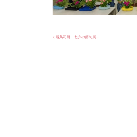
< 飛鳥司所 七夕の節句展...