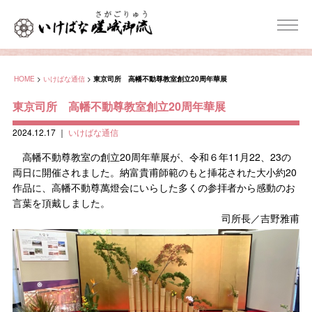
HOME
>
いけばな通信
>
東京司所 高幡不動尊教室創立20周年華展
東京司所 高幡不動尊教室創立20周年華展
2024.12.17
｜
いけばな通信
高幡不動尊教室の創立20周年華展が、令和６年11月22、23の
両日に開催されました。納富貴甫師範のもと挿花された大小約20
作品に、高幡不動尊萬燈会にいらした多くの参拝者から感動のお
言葉を頂戴しました。
司所長／吉野雅甫