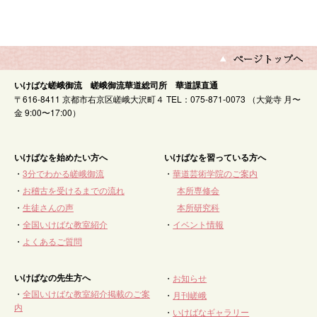
いけばな嵯峨御流 嵯峨御流華道総司所 華道課直通
〒616-8411 京都市右京区嵯峨大沢町４ TEL：075-871-0073 （大覚寺 月〜
金 9:00〜17:00）
いけばなを始めたい方へ
いけばなを習っている方へ
・
3分でわかる嵯峨御流
・
華道芸術学院のご案内
・
お稽古を受けるまでの流れ
本所専修会
・
生徒さんの声
本所研究科
・
全国いけばな教室紹介
・
イベント情報
・
よくあるご質問
いけばなの先生方へ
・
お知らせ
・
全国いけばな教室紹介掲載のご案
・
月刊嵯峨
内
・
いけばなギャラリー