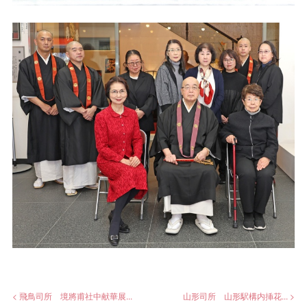
< 飛鳥司所 境將甫社中献華展...
山形司所 山形駅構内挿花... >