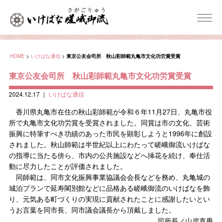
HOME
>
いけばな通信
>
東京公友会司所 秋山彩師範丸亀市文化功労賞受賞
東京公友会司所 秋山彩師範丸亀市文化功労賞受賞
2024.12.17
｜
いけばな通信
香川県丸亀市在住の秋山彩師範が令和６年11月27日、丸亀市役
所で丸亀市文化功労賞を受賞されました。同賞は市の文化、芸術
振興に特筆すべき功績のあった市民を顕彰しようと1996年に創設
されました。秋山師範は半世紀以上にわたって嵯峨御流いけばな
の指導に当たる傍ら、市内の公共施設などへ挿花を続け、奉仕活
動に尽力したことが評価されました。
同師範は、同市文化振興事業協議会会長などを務め、丸亀城の
城泊プランで延寿閣別館などに品格ある嵯峨御流のいけばなを飾
り、元気ある町づくりの実現に貢献されたことに感謝したいとい
うお言葉を同市長、同市議会議長から頂戴しました。
司所長／山岸真乗