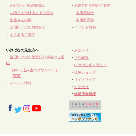
・
3分でわかる嵯峨御流
・
華道芸術学院のご案内
・
お稽古を受けるまでの流れ
本所専修会
・
生徒さんの声
本所研究科
・
全国いけばな教室紹介
・
イベント情報
・
よくあるご質問
いけばなの先生方へ
・
お知らせ
・
全国いけばな教室紹介掲載のご案
・
月刊嵯峨
内
・
いけばなギャラリー
お申し込み書のダウンロード
・
嵯峨ショップ
(PDF)
・
サイトマップ
・
イベント情報
・
お問合せ
・
総司所会員様