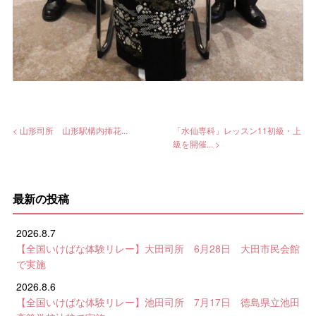
< 山形司所 山形駅構内挿花...
「水仙専科」レッスン11初級・上
級を開催... >
最新の投稿
2026.8.7
【全国いけばな体験リレー】大田司所 6月28日 大田市民会館
で実施
2026.8.6
【全国いけばな体験リレー】池田司所 7月17日 徳島県立池田