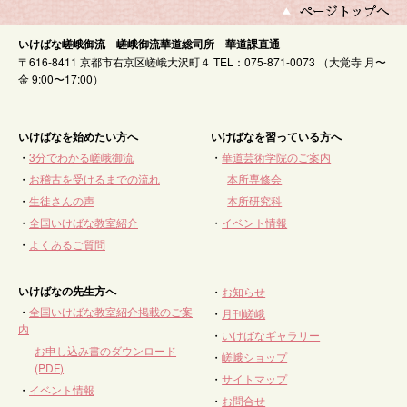
いけばな嵯峨御流 嵯峨御流華道総司所 華道課直通
〒616-8411 京都市右京区嵯峨大沢町４ TEL：075-871-0073 （大覚寺 月〜
金 9:00〜17:00）
いけばなを始めたい方へ
いけばなを習っている方へ
・
3分でわかる嵯峨御流
・
華道芸術学院のご案内
・
お稽古を受けるまでの流れ
本所専修会
・
生徒さんの声
本所研究科
・
全国いけばな教室紹介
・
イベント情報
・
よくあるご質問
いけばなの先生方へ
・
お知らせ
・
全国いけばな教室紹介掲載のご案
・
月刊嵯峨
内
・
いけばなギャラリー
お申し込み書のダウンロード
・
嵯峨ショップ
(PDF)
・
サイトマップ
・
イベント情報
・
お問合せ