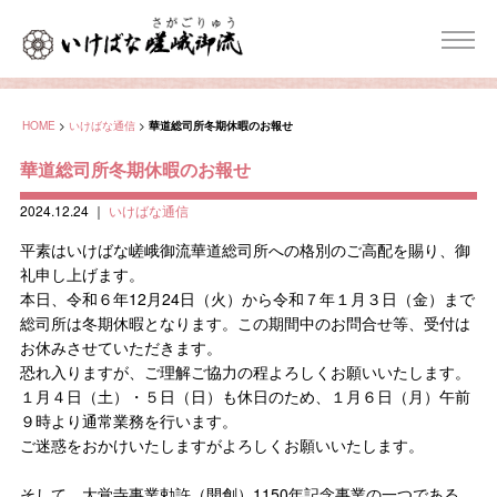
HOME
>
いけばな通信
>
華道総司所冬期休暇のお報せ
華道総司所冬期休暇のお報せ
2024.12.24
｜
いけばな通信
平素はいけばな嵯峨御流華道総司所への格別のご高配を賜り、御
礼申し上げます。
本日、令和６年12月24日（火）から令和７年１月３日（金）まで
総司所は冬期休暇となります。この期間中のお問合せ等、受付は
お休みさせていただきます。
恐れ入りますが、ご理解ご協力の程よろしくお願いいたします。
１月４日（土）・５日（日）も休日のため、１月６日（月）午前
９時より通常業務を行います。
ご迷惑をおかけいたしますがよろしくお願いいたします。
そして、大覚寺事業勅許（開創）1150年記念事業の一つである、