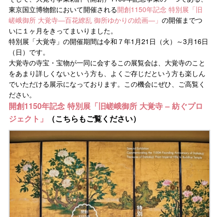
東京国立博物館において開催される
開創1150年記念 特別展「旧
嵯峨御所 大覚寺―百花繚乱 御所ゆかりの絵画―」
の開催までつ
いに１ヶ月をきってまいりました。
特別展「大覚寺」の開催期間は令和７年1月21日（火）～3月16日
（日）です。
大覚寺の寺宝・宝物が一同に会するこの展覧会は、大覚寺のこと
をあまり詳しくないという方も、よくご存じだという方も楽しん
でいただける展示になっております。この機会にぜひ、ご高覧く
ださい。
開創1150年記念 特別展「旧嵯峨御所 大覚寺 – 紡ぐプロ
ジェクト」
（こちらもご覧ください）