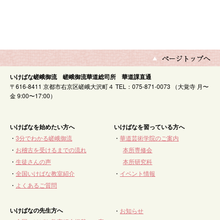
いけばな嵯峨御流 嵯峨御流華道総司所 華道課直通
〒616-8411 京都市右京区嵯峨大沢町４ TEL：075-871-0073 （大覚寺 月〜
金 9:00〜17:00）
いけばなを始めたい方へ
いけばなを習っている方へ
・
3分でわかる嵯峨御流
・
華道芸術学院のご案内
・
お稽古を受けるまでの流れ
本所専修会
・
生徒さんの声
本所研究科
・
全国いけばな教室紹介
・
イベント情報
・
よくあるご質問
いけばなの先生方へ
・
お知らせ