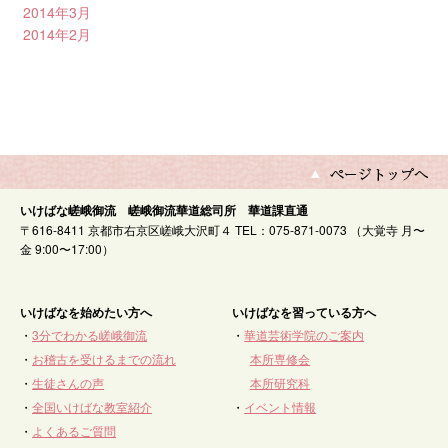
2014年3月
2014年2月
いけばな嵯峨御流 嵯峨御流華道総司所 華道課直通
〒616-8411 京都市右京区嵯峨大沢町４ TEL：075-871-0073 （大覚寺 月〜
金 9:00〜17:00）
いけばなを始めたい方へ
いけばなを習っている方へ
・
3分でわかる嵯峨御流
・
華道芸術学院のご案内
・
お稽古を受けるまでの流れ
本所専修会
・
生徒さんの声
本所研究科
・
全国いけばな教室紹介
・
イベント情報
・
よくあるご質問