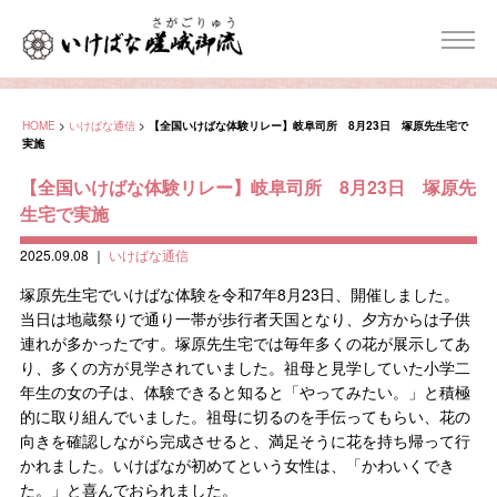
HOME
>
いけばな通信
>
【全国いけばな体験リレー】岐阜司所 8月23日 塚原先生宅で
実施
【全国いけばな体験リレー】岐阜司所 8月23日 塚原先
生宅で実施
2025.09.08
｜
いけばな通信
塚原先生宅でいけばな体験を令和7年8月23日、開催しました。
当日は地蔵祭りで通り一帯が歩行者天国となり、夕方からは子供
連れが多かったです。塚原先生宅では毎年多くの花が展示してあ
り、多くの方が見学されていました。祖母と見学していた小学二
年生の女の子は、体験できると知ると「やってみたい。」と積極
的に取り組んでいました。祖母に切るのを手伝ってもらい、花の
向きを確認しながら完成させると、満足そうに花を持ち帰って行
かれました。いけばなが初めてという女性は、「かわいくでき
た。」と喜んでおられました。