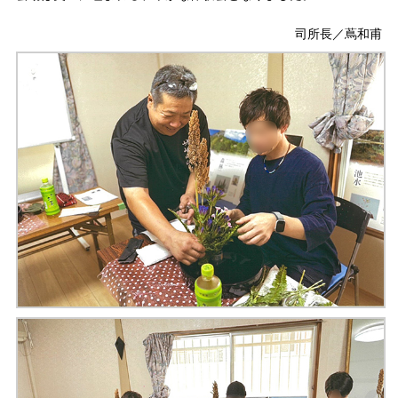
司所長／蔦和甫