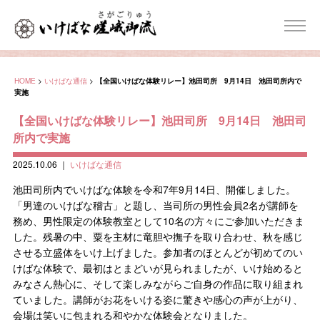
HOME
>
いけばな通信
>
【全国いけばな体験リレー】池田司所 9月14日 池田司所内で
実施
【全国いけばな体験リレー】池田司所 9月14日 池田司
所内で実施
2025.10.06
｜
いけばな通信
池田司所内でいけばな体験を令和7年9月14日、開催しました。
「男達のいけばな稽古」と題し、当司所の男性会員2名が講師を
務め、男性限定の体験教室として10名の方々にご参加いただきま
した。残暑の中、粟を主材に竜胆や撫子を取り合わせ、秋を感じ
させる立盛体をいけ上げました。参加者のほとんどが初めてのい
けばな体験で、最初はとまどいが見られましたが、いけ始めると
みなさん熱心に、そして楽しみながらご自身の作品に取り組まれ
ていました。講師がお花をいける姿に驚きや感心の声が上がり、
会場は笑いに包まれる和やかな体験会となりました。