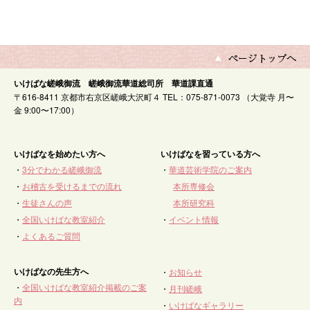
いけばな嵯峨御流 嵯峨御流華道総司所 華道課直通
〒616-8411 京都市右京区嵯峨大沢町４ TEL：075-871-0073 （大覚寺 月〜
金 9:00〜17:00）
いけばなを始めたい方へ
いけばなを習っている方へ
・
3分でわかる嵯峨御流
・
華道芸術学院のご案内
・
お稽古を受けるまでの流れ
本所専修会
・
生徒さんの声
本所研究科
・
全国いけばな教室紹介
・
イベント情報
・
よくあるご質問
いけばなの先生方へ
・
お知らせ
・
全国いけばな教室紹介掲載のご案
・
月刊嵯峨
内
・
いけばなギャラリー