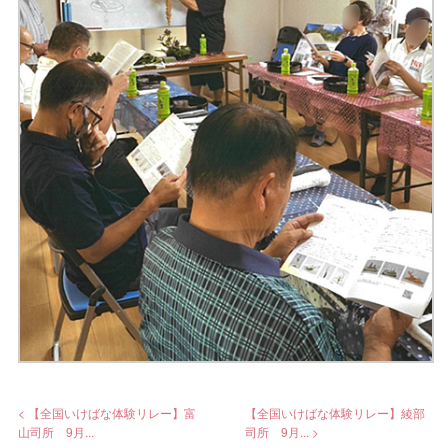
< 【全国いけばな体験リレー】富
【全国いけばな体験リレー】綾部
山司所 9月...
司所 9月... >