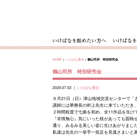
HOME
>
いけばな通信
>
鶴山司所 特別研究会
鶴山司所 特別研究会
2026.07.02
｜
いけばな通信
６月21日（日）津山地域交流センターで「
講師には華務長の村上先生に来ていただき
２時間程度で七曲を初め、全11作品を生け
『非情無心』気にいった枝があっても固執
通り、みるみる美しい姿に生けあがりまし
私達は先生の一挙手一投足を見逃さまいと