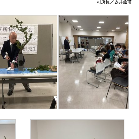
司所長／坂井薫甫