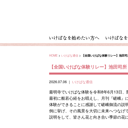
HOME
>
いけばな通信
>
【全国いけばな体験リレー】池田司
【全国いけばな体験リレー】池田司所 
2026.07.06
｜
いけばな通信
最明寺でいけばな体験を令和8年6月13日、
最初に般若心経をお唱えし、月刊『嵯峨』
体験ができることに感謝して嵯峨御流の説
例に挙げ、その風景を大切に未来へつなげ
説明をして、皆さん花と向き合い季節の花