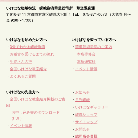
いけばな嵯峨御流 嵯峨御流華道総司所 華道課直通
〒616-8411 京都市右京区嵯峨大沢町４ TEL：075-871-0073 （大覚寺 月〜
金 9:00〜17:00）
いけばなを始めたい方へ
いけばなを習っている方へ
・
3分でわかる嵯峨御流
・
華道芸術学院のご案内
・
お稽古を受けるまでの流れ
本所専修会
・
生徒さんの声
本所研究科
・
全国いけばな教室紹介
・
イベント情報
・
よくあるご質問
いけばなの先生方へ
・
お知らせ
・
全国いけばな教室紹介掲載のご案
・
月刊嵯峨
内
・
いけばなギャラリー
お申し込み書のダウンロード
・
嵯峨ショップ
(PDF)
・
サイトマップ
・
イベント情報
・
お問合せ
・
総司所会員様