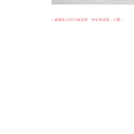
< 嵯峨美大2019嵐芸祭「学生華道展」が開...