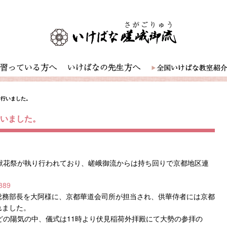
り行いました。
行いました。
献花祭が執り行われており、嵯峨御流からは持ち回りで京都地区連
。
#389
総務部長を大阿様に、京都華道会司所が担当され、供華侍者には京都
れました。
どの陽気の中、儀式は11時より伏見稲荷外拝殿にて大勢の参拝の