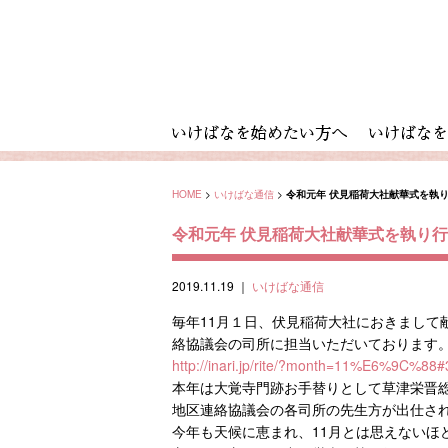
HOME
>
いけばな通信
>
令和元年 伏見稲荷大社献華式を執
令和元年 伏見稲荷大社献華式を執り
2019.11.19
｜
いけばな通信
毎年11月１日、伏見稲荷大社におきまして
絡協議会の司所に担当いただいております
http://inari.jp/rite/?month=11%E6%9C%88
本年は大覚寺門跡お手替りとして草津栄晋
地区連絡協議会の各司所の先生方が出仕さ
今年も天候に恵まれ、11月とは思えないほ