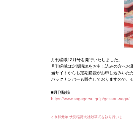
月刊嵯峨12月号を発行いたしました。
月刊嵯峨は定期購読をお申し込みの方へお
当サイトからも定期購読がお申し込みいた
バックナンバーも販売しておりますので、
■月刊嵯峨
https://www.sagagoryu.gr.jp/gekkan-saga/
< 令和元年 伏見稲荷大社献華式を執り行いま...