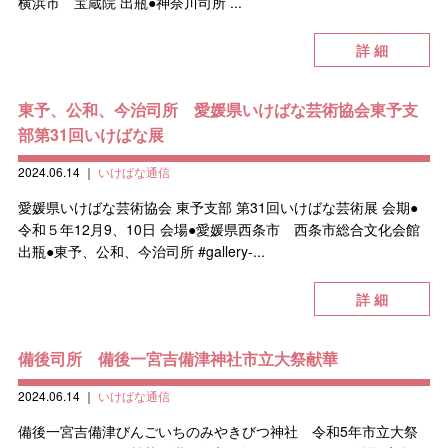
横浜市 宝蔵院 出瓶●神奈川司所 ...
詳 細
東予、公和、今治司所 愛媛県いけばな芸術協会東予支
部第31回いけばな展
2024.06.14
｜
いけばな通信
愛媛県いけばな芸術協会 東予支部 第31回いけばな芸術展 会期●
令和５年12月9、10日 会場●愛媛県西条市 西条市総合文化会館
出瓶●東予、公和、今治司所 #gallery-...
詳 細
備後司所 備後一宮吉備津神社市立大祭献華
2024.06.14
｜
いけばな通信
備後一宮吉備津びんごいちのみやきびつ神社 令和5年市立大祭