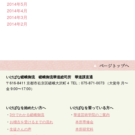
2014年5月
2014年4月
2014年3月
2014年2月
いけばな嵯峨御流 嵯峨御流華道総司所 華道課直通
〒616-8411 京都市右京区嵯峨大沢町４ TEL：075-871-0073 （大覚寺 月〜
金 9:00〜17:00）
いけばなを始めたい方へ
いけばなを習っている方へ
・
3分でわかる嵯峨御流
・
華道芸術学院のご案内
・
お稽古を受けるまでの流れ
本所専修会
・
生徒さんの声
本所研究科