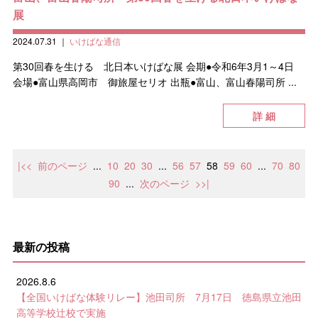
展
2024.07.31
｜
いけばな通信
第30回春を生ける 北日本いけばな展 会期●令和6年3月1～4日
会場●富山県高岡市 御旅屋セリオ 出瓶●富山、富山春陽司所 ...
詳 細
|<<
前のページ
...
10
20
30
...
56
57
58
59
60
...
70
80
90
...
次のページ
>>|
最新の投稿
2026.8.6
【全国いけばな体験リレー】池田司所 7月17日 徳島県立池田
高等学校辻校で実施