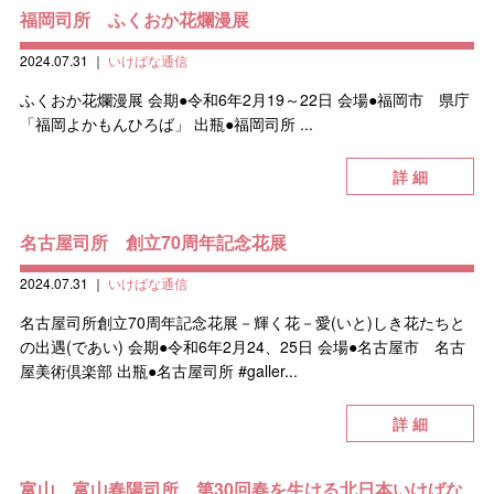
福岡司所 ふくおか花爛漫展
2024.07.31
｜
いけばな通信
ふくおか花爛漫展 会期●令和6年2月19～22日 会場●福岡市 県庁
「福岡よかもんひろば」 出瓶●福岡司所 ...
詳 細
名古屋司所 創立70周年記念花展
2024.07.31
｜
いけばな通信
名古屋司所創立70周年記念花展－輝く花－愛(いと)しき花たちと
の出遇(であい) 会期●令和6年2月24、25日 会場●名古屋市 名古
屋美術倶楽部 出瓶●名古屋司所 #galler...
詳 細
富山、富山春陽司所 第30回春を生ける北日本いけばな