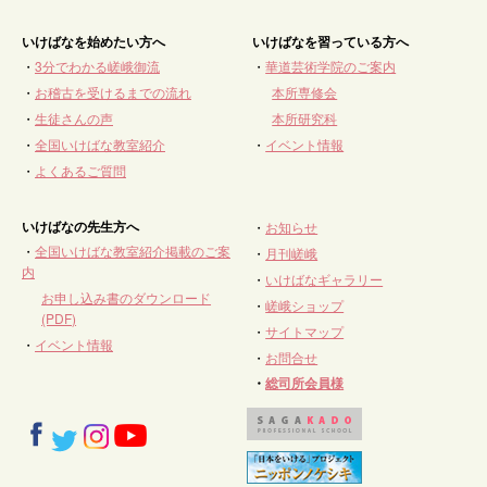
いけばなを始めたい方へ
いけばなを習っている方へ
・
3分でわかる嵯峨御流
・
華道芸術学院のご案内
・
お稽古を受けるまでの流れ
本所専修会
・
生徒さんの声
本所研究科
・
全国いけばな教室紹介
・
イベント情報
・
よくあるご質問
いけばなの先生方へ
・
お知らせ
・
全国いけばな教室紹介掲載のご案
・
月刊嵯峨
内
・
いけばなギャラリー
お申し込み書のダウンロード
・
嵯峨ショップ
(PDF)
・
サイトマップ
・
イベント情報
・
お問合せ
・
総司所会員様