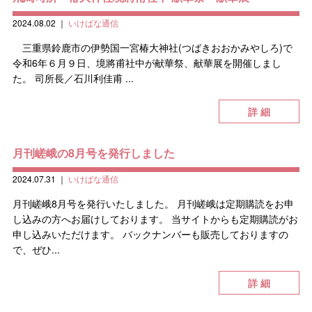
2024.08.02
｜
いけばな通信
三重県鈴鹿市の伊勢国一宮椿大神社(つばきおおかみやしろ)で
令和6年６月９日、境將甫社中が献華祭、献華展を開催しまし
た。 司所長／石川利佳甫 ...
詳 細
月刊嵯峨の8月号を発行しました
2024.07.31
｜
いけばな通信
月刊嵯峨8月号を発行いたしました。 月刊嵯峨は定期購読をお申
し込みの方へお届けしております。 当サイトからも定期購読がお
申し込みいただけます。 バックナンバーも販売しておりますの
で、ぜひ...
詳 細