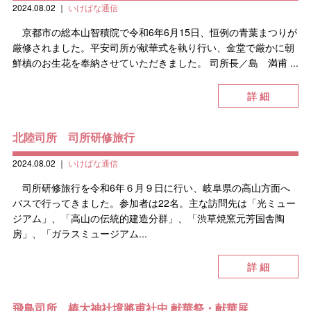
2024.08.02
｜
いけばな通信
京都市の総本山智積院で令和6年6月15日、恒例の青葉まつりが
厳修されました。平安司所が献華式を執り行い、金堂で厳かに朝
鮮槙のお生花を奉納させていただきました。 司所長／島 満甫 ...
詳 細
北陸司所 司所研修旅行
2024.08.02
｜
いけばな通信
司所研修旅行を令和6年６月９日に行い、岐阜県の高山方面へ
バスで行ってきました。参加者は22名。主な訪問先は「光ミュー
ジアム」、「高山の伝統的建造分群」、「渋草焼窯元芳国舎陶
房」、「ガラスミュージアム...
詳 細
飛鳥司所 椿大神社境將甫社中 献華祭・献華展