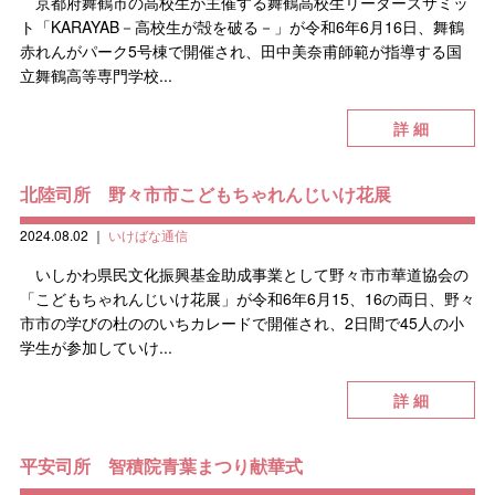
京都府舞鶴市の高校生が主催する舞鶴高校生リーダーズサミッ
ト「KARAYAB－高校生が殻を破る－」が令和6年6月16日、舞鶴
赤れんがパーク5号棟で開催され、田中美奈甫師範が指導する国
立舞鶴高等専門学校...
詳 細
北陸司所 野々市市こどもちゃれんじいけ花展
2024.08.02
｜
いけばな通信
いしかわ県民文化振興基金助成事業として野々市市華道協会の
「こどもちゃれんじいけ花展」が令和6年6月15、16の両日、野々
市市の学びの杜ののいちカレードで開催され、2日間で45人の小
学生が参加していけ...
詳 細
平安司所 智積院青葉まつり献華式