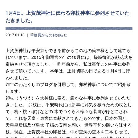
1月4日。上賀茂神社に伝わる卯杖神事に参列させていた
だきました。
2017.01.13
｜
華務長からのお知らせ
上賀茂神社は平安京ができる前からこの地の氏神様として建てら
れています。2015年御遷宮の年の10月には、嵯峨御流が献花式を
奉納させて頂きました。一昨年前から、私は毎年この神事に参列
させて頂いています。 本年は、正月初卯の日である１月4日に行
われました。
昨年のわたくしのブログを引用して、卯杖神事についてご紹介致
します。
卯杖（うづえ）を大神様に奉る、厳かな神事に参列させていただ
きました。 卯杖は、平安時代には新年に邪気を祓うための杖とし
て、梅・桃・ぼけなどの 木でつくられ様々な装飾がほどこされ
て、これを天皇・東宮に奉献されてきたものです。日本の国と、
天皇皇后様及び皇太 子様の安泰を願い、世界平和の願いを託する
杖。現在、上賀茂神社の卯杖は、中が空洞の空木を二本 併せて、