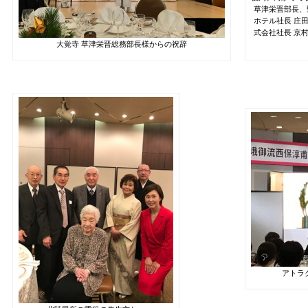
草津栄晋部長、
ホテル社長 庄
式会社社長 京
大覚寺 草津栄晋総務部長様からの祝辞
アトラ