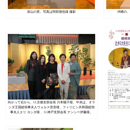
深山の景。写真は阿部朋也様 撮影
沖縄の、
向かって右から、I.I.京都支部会長 川本陽子様、中央は、オラ
ンダ王国総領事夫人ウォルス音音様、フィリピン共和国総領
事夫人エリ ヨシダ様 、I.I.神戸支部会長 ナンシー伊藤様。