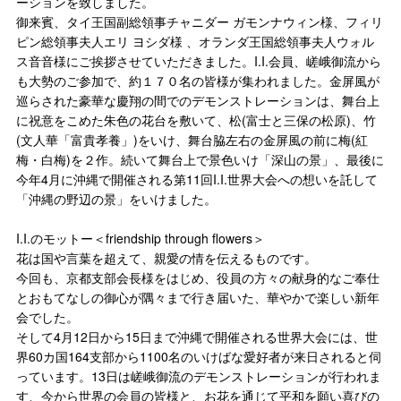
ーションを致しました。
御来賓、タイ王国副総領事チャニダー ガモンナウィン様、フィリ
ピン総領事夫人エリ ヨシダ様 、オランダ王国総領事夫人ウォル
ス音音様にご挨拶させていただきました。I.I.会員、嵯峨御流から
も大勢のご参加で、約１７０名の皆様が集われました。金屏風が
巡らされた豪華な慶翔の間でのデモンストレーションは、舞台上
に祝意をこめた朱色の花台を敷いて、松(富士と三保の松原)、竹
(文人華「富貴孝養」)をいけ、舞台脇左右の金屏風の前に梅(紅
梅・白梅)を２作。続いて舞台上で景色いけ「深山の景」、最後に
今年4月に沖縄で開催される第11回I.I.世界大会への想いを託して
「沖縄の野辺の景」をいけました。
I.I.のモットー＜friendship through flowers＞
花は国や言葉を超えて、親愛の情を伝えるものです。
今回も、京都支部会長様をはじめ、役員の方々の献身的なご奉仕
とおもてなしの御心が隅々まで行き届いた、華やかで楽しい新年
会でした。
そして4月12日から15日まで沖縄で開催される世界大会には、世
界60カ国164支部から1100名のいけばな愛好者が来日されると伺
っています。13日は嵯峨御流のデモンストレーションが行われま
す、今から世界の会員の皆様と、お花を通じて平和を願い喜びの