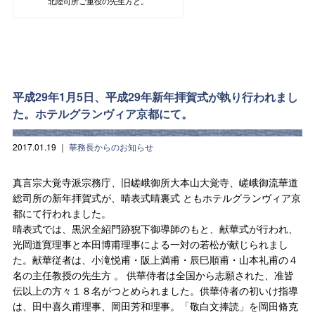
北陸司所ご重役の先生方と。
平成29年1月5日、平成29年新年拝賀式が執り行われまし
た。ホテルグランヴィア京都にて。
2017.01.19
｜
華務長からのお知らせ
真言宗大覚寺派宗務庁、旧嵯峨御所大本山大覚寺、嵯峨御流華道
総司所の新年拝賀式が、晴表式晴裏式 ともホテルグランヴィア京
都にて行われました。
晴表式では、黒沢全紹門跡猊下御導師のもと、献華式が行われ、
光岡道寛理事と本田博甫理事による一対の若松が献じられまし
た。献華従者は、小滝悦甫・阪上満甫・辰巳順甫・山本礼甫の４
名の主任教授の先生方 。 供華侍者は全国から志願された、准皆
伝以上の方々１８名がつとめられました。供華侍者の初いけ指導
は、田中喜久甫理事、岡田芳和理事。「敬白文捧読」を岡田脩克