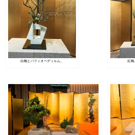
白梅とパフィオペディルム。
紅梅