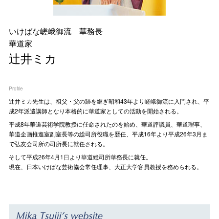
いけばな嵯峨御流 華務長
華道家
辻井ミカ
Profile
辻󠄀井ミカ先生は、祖父・父の跡を継ぎ昭和43年より嵯峨御流に入門され、平
成2年派遣講師となり本格的に華道家としての活動を開始される。
平成8年華道芸術学院教授に任命されたのを始め、華道評議員、華道理事、
華道企画推進室副室長等の総司所役職を歴任、平成16年より平成26年3月ま
で弘友会司所の司所長に就任される。
そして平成26年4月1日より華道総司所華務長に就任。
現在、日本いけばな芸術協会常任理事、大正大学客員教授を務められる。