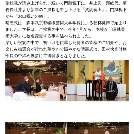
副総裁が読み上げられ、続いて門跡猊下に、井上與一郎総代、華
務長辻井より新年のご挨拶を申し上げる「賀詞奏上」。門跡猊下
から「お口祝いの儀」。
晴裏式は、森本武京都嵯峨芸術大学学長による乾杯発声で始まり
ました。学長は、ご挨拶の中で、今年4月から、本校が「嵯峨美
術大学」に校名変更する事を述べられました。
楽しい祝宴の中で、初いけを供華した侍者の皆様のご紹介や、お
楽しみ抽選会が行われ華やかで賑やかな晴裏式は、田村快光財務
部長の中締め挨拶にて御開きとなりました。