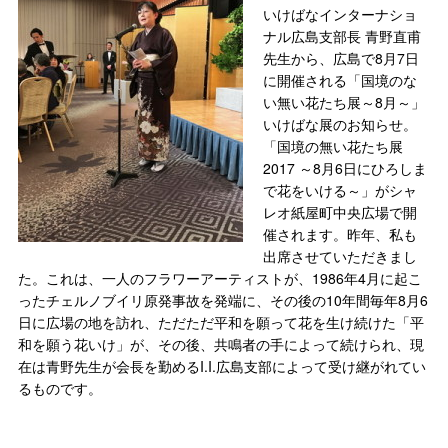
いけばなインターナショ
ナル広島支部長 青野直甫
先生から、広島で8月7日
に開催される「国境のな
い無い花たち展～8月～」
いけばな展のお知らせ。
「国境の無い花たち展
2017 ～8月6日にひろしま
で花をいける～」がシャ
レオ紙屋町中央広場で開
催されます。昨年、私も
出席させていただきまし
た。これは、一人のフラワーアーティストが、1986年4月に起こ
ったチェルノブイリ原発事故を発端に、その後の10年間毎年8月6
日に広場の地を訪れ、ただただ平和を願って花を生け続けた「平
和を願う花いけ」が、その後、共鳴者の手によって続けられ、現
在は青野先生が会長を勤めるI.I.広島支部によって受け継がれてい
るものです。