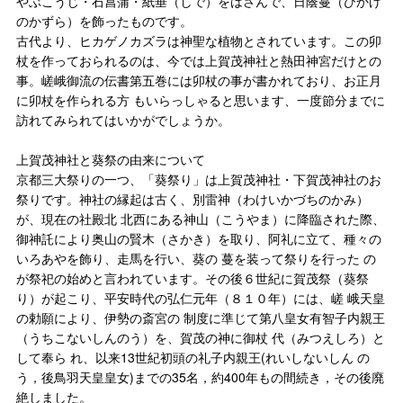
やぶこうじ・石菖蒲・紙垂（しで）をはさんで、日蔭蔓（ひかげ
のかずら）を飾ったものです。
古代より、ヒカゲノカズラは神聖な植物とされています。この卯
杖を作っておられるのは、今では上賀茂神社と熱田神宮だけとの
事。嵯峨御流の伝書第五巻には卯杖の事が書かれており、お正月
に卯杖を作られる方 もいらっしゃると思います、一度節分までに
訪れてみられてはいかがでしょうか。
上賀茂神社と葵祭の由来について
京都三大祭りの一つ、「葵祭り」は上賀茂神社・下賀茂神社のお
祭りです。神社の縁起は古く、別雷神（わけいかづちのかみ）
が、現在の社殿北 北西にある神山（こうやま）に降臨された際、
御神託により奥山の賢木（さかき）を取り、阿礼に立て、種々の
いろあやを飾り、走馬を行い、葵の 蔓を装って祭りを行った の
が祭祀の始めと言われています。その後６世紀に賀茂祭（葵祭
り）が起こり、平安時代の弘仁元年（８１０年）には、嵯 峨天皇
の勅願により、伊勢の斎宮の 制度に準じて第八皇女有智子内親王
（うちこないしんのう）を、賀茂の神に御杖 代（みつえしろ）と
して奉ら れ、以来13世紀初頭の礼子内親王(れいしないしん の
う，後鳥羽天皇皇女)までの35名，約400年もの間続き，その後廃
絶しました。