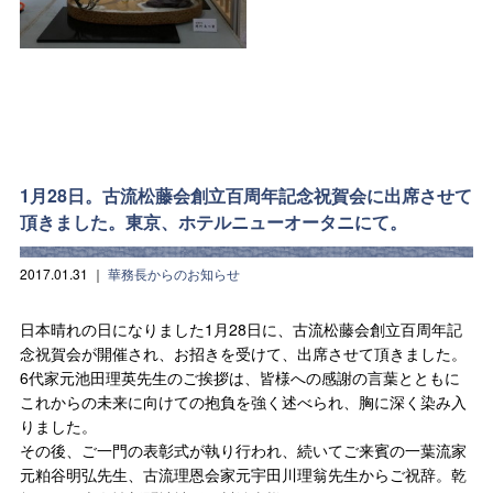
1月28日。古流松藤会創立百周年記念祝賀会に出席させて
頂きました。東京、ホテルニューオータニにて。
2017.01.31
｜
華務長からのお知らせ
日本晴れの日になりました1月28日に、古流松藤会創立百周年記
念祝賀会が開催され、お招きを受けて、出席させて頂きました。
6代家元池田理英先生のご挨拶は、皆様への感謝の言葉とともに
これからの未来に向けての抱負を強く述べられ、胸に深く染み入
りました。
その後、ご一門の表彰式が執り行われ、続いてご来賓の一葉流家
元粕谷明弘先生、古流理恩会家元宇田川理翁先生からご祝辞。乾