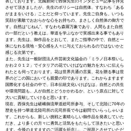
表しております。北國新聞で西保先生のインタビュー記事を拝見
させて頂きましたが、先生のポリシーは自然体、すなわち「ある
がままをいける」ことだと仰っています。先生ご自身も、いつも
笑顔が素敵でおおらかな心をお持ちの、まさしく自然体の御方で
す。自然は“じねん”、すなわち森羅万象であり、人間もまた自然
の一部だという教えは、華道を学ぶなかで実感出来る事でもあり
ます。先生は、御作品をとおして、またご指導の中で、自然と一
体になれる境地・安心感を人々に与えておられるのではないかと
感じる次第です。
また、先生は一般財団法人件芸術文化協会の「ミラノ日本祭いし
かわ２０１２」でイタリアの花でいけばなの魅力を大いに伝えら
れたとも伺っております。花は世界共通の言葉、花を贈る事は世
界のどこの国においても親愛の印であります。これからますます
国際化する社会の中で、日本伝統文化いけばなは、自然との共生
や環境問題も、人が自然とどうかかわるか、という原点に対して
大いに貢献していけると思います。
現在、西保先生は嵯峨御流華道総司所参与、そして北陸に70年の
歴史を持つ華道北陸司所の元司所長で今は顧問でいらっしゃいま
す。これからも、新しい挑戦と素晴らしい御作品を発表していた
だき、より多くの方々に勇気と活気をもたらして頂きたいと思い
ます。今後のますますのご活躍を祈念し、ご祝辞とさせていただ