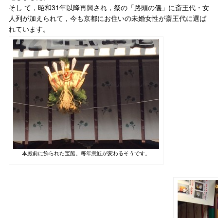
そし て，昭和31年以降再興され，祭の「路頭の儀」に斎王代・女
人列が加えられて，今も京都にお住いの未婚女性が斎王代に選ば
れています。
本殿前に飾られた宝船。毎年意匠が変わるそうです。