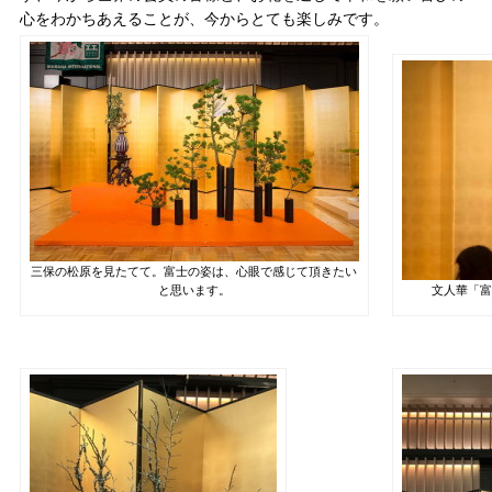
心をわかちあえることが、今からとても楽しみです。
三保の松原を見たてて。富士の姿は、心眼で感じて頂きたい
と思います。
文人華「富