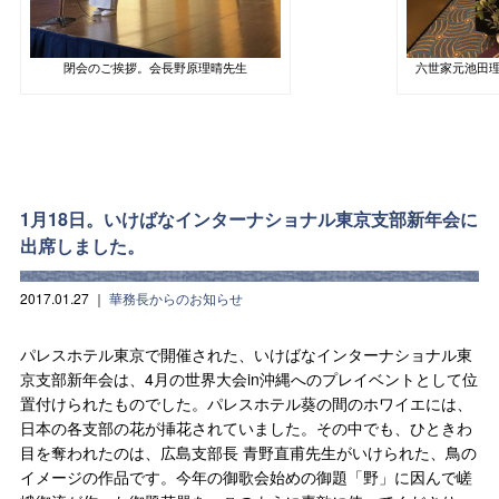
閉会のご挨拶。会長野原理晴先生
六世家元池田
1月18日。いけばなインターナショナル東京支部新年会に
出席しました。
2017.01.27
｜
華務長からのお知らせ
パレスホテル東京で開催された、いけばなインターナショナル東
京支部新年会は、4月の世界大会in沖縄へのプレイベントとして位
置付けられたものでした。パレスホテル葵の間のホワイエには、
日本の各支部の花が挿花されていました。その中でも、ひときわ
目を奪われたのは、広島支部長 青野直甫先生がいけられた、鳥の
イメージの作品です。今年の御歌会始めの御題「野」に因んで嵯