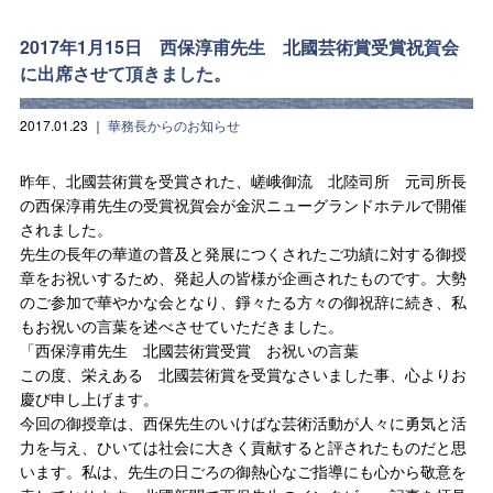
2017年1月15日 西保淳甫先生 北國芸術賞受賞祝賀会
に出席させて頂きました。
2017.01.23
｜
華務長からのお知らせ
昨年、北國芸術賞を受賞された、嵯峨御流 北陸司所 元司所長
の西保淳甫先生の受賞祝賀会が金沢ニューグランドホテルで開催
されました。
先生の長年の華道の普及と発展につくされたご功績に対する御授
章をお祝いするため、発起人の皆様が企画されたものです。大勢
のご参加で華やかな会となり、錚々たる方々の御祝辞に続き、私
もお祝いの言葉を述べさせていただきました。
「西保淳甫先生 北國芸術賞受賞 お祝いの言葉
この度、栄えある 北國芸術賞を受賞なさいました事、心よりお
慶び申し上げます。
今回の御授章は、西保先生のいけばな芸術活動が人々に勇気と活
力を与え、ひいては社会に大きく貢献すると評されたものだと思
います。私は、先生の日ごろの御熱心なご指導にも心から敬意を