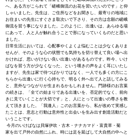
へ、ある方がこられて「嵯峨御流のお花を習いたいのです」と仰
しゃいました。先生は、ご住所などをお聞きし、最寄りの地域に
お住まいの先生にすぐさま取次いで下さり、その方は念願の嵯峨
御流を習う事になりました。このように、出逢いは、あらゆる場
にあって、人と人が触れ合うことで形になっていくものだと思い
ました。
日常生活においては、心配事やくよくよ悩むことは少なくありま
せんが、そのような心の状態でも気持ちを切り替えて良い場へ出
かければ、思いがけない良い出逢いがあるものです。昨今、いけ
ばなを習う方が少なくなった、という嘆きの声をよく耳にいたし
ますが、先生は家で待つばかりではなく、一人でも多くの方にこ
ちらから出逢いに行く心持ちで、明るく外へ出て人と話してみる
と、意外なつながりが生まれるかもしれません。門跡様のお言葉
の続きは、「全ての始まりである出逢いを、否定的でなく、前向
きに見ていくことが大切です」と、人にとって出逢いの尊さを教
えて頂きました。「我逢人」このお言葉から、私が改めて実感し
たことは、意志と行動は意外性と出会いを生み出す創造活動だと
いうことです。
今月のいけばなは貝塚伊吹・古木・ナナカマド・富貴草・菊
家を出て戸外の自然にふれ、時には足を延ばして大自然の中へと