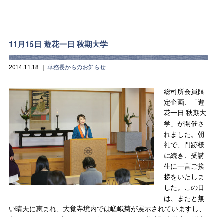
11月15日 遊花一日 秋期大学
2014.11.18
｜
華務長からのお知らせ
総司所会員限
定企画、「遊
花一日 秋期大
学」が開催さ
れました。朝
礼で、門跡様
に続き、受講
生に一言ご挨
拶をいたしま
した。この日
は、またと無
い晴天に恵まれ、大覚寺境内では嵯峨菊が展示されていますし、