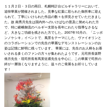
１１月２日・３日の両日、札幌時計台ビルギャラリーにおいて、
追悼華展が開催されました。見事な紅葉に彩られた御所車に迎え
られて、丁寧にいけられた作品の数々を拝見させていただきまし
た。故 南秀月先生は国内外へのいけばなの普及に努められた方
で、特に嵯峨御流のベルギー支部を長年にわたり指導なさるな
ど、大きなご功績を残された方でした。2007年10月の、「ニッポ
ンノケシキ」イベントで、風景をテーマにした、ヴァイオリンと
のコラボレーションでの先生の華麗なデモンストレーションのお
姿は記憶に鮮明に残っています。 華展には、先生のお人柄をお慕
いされる多くのファンの方々が集われたようです。元司所長坂野
侑月先生・現司所長有馬実佐甫先生を中心に、この華展で司所の
絆が一層強くなりますように、益々のご発展をお祈りしていま
す！