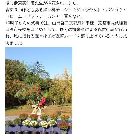
場に伊東美知甫先生が挿花されました。
背丈３ｍほどもある猩々椰子（ショウジョウヤシ）・バショウ・
セローム・ドラセナ・カンナ・百合など。
10時半からの式典では、山田啓二京都府知事様、京都市長代理藤
田副市長様をはじめとして、多くの御来賓による祝賀行事が行わ
れ、風に揺れる猩々椰子が祝賀ムードを盛り上げているように見
えました。