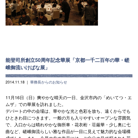
能登司所創立50周年記念華展「京都一千二百年の華・嵯
峨御流いけばな展」
2014.11.18
｜
華務長からのお知らせ
11月16日（日）爽やかな晴天の一日、金沢市内の「めいてつ・エ
ムザ」での華展を訪れました。
デパートの中の会場は、華やかな光と色彩を放ち、遠くからでも
ひときわ目につきます。一般の方も入りやすいオープンな雰囲気
で、入口からは晴れやかな御所車・花衣桁・荘厳華・少し奥に七
曲など、嵯峨御流らしい雅な作品が一目に見えて魅力的な会場構