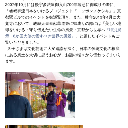
2007年10月には後宇多法皇御入山700年遠忌に御成りの際に、
「嵯峨御流日本をいけるプロジェクト『ニッポンノケシキ』」京
都駅ビルでのイベントを御巡覧頂き、また、昨年2013年4月に大
覚寺において、嵯峨天皇奉献華道祭に御成りの際には「美しい地
球をいける・守り伝えたい生命の風景・京都から世界へ
『特別展
示・8か国大使の愛すべき世界の風景』
」と題したイベントもご
覧いただきました。
久子さまは文化芸術に大変造詣が深く、日本の伝統文化の根底
にある風土を大切に思うお心が、お話の端々から伝わってまいり
ます。