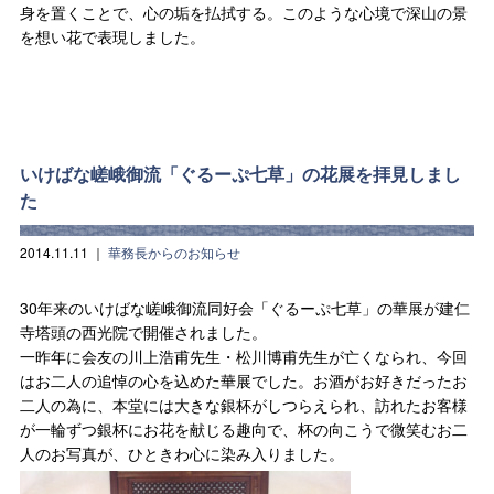
身を置くことで、心の垢を払拭する。このような心境で深山の景
を想い花で表現しました。
いけばな嵯峨御流「ぐるーぷ七草」の花展を拝見しまし
た
2014.11.11
｜
華務長からのお知らせ
30年来のいけばな嵯峨御流同好会「ぐるーぷ七草」の華展が建仁
寺塔頭の西光院で開催されました。
一昨年に会友の川上浩甫先生・松川博甫先生が亡くなられ、今回
はお二人の追悼の心を込めた華展でした。お酒がお好きだったお
二人の為に、本堂には大きな銀杯がしつらえられ、訪れたお客様
が一輪ずつ銀杯にお花を献じる趣向で、杯の向こうで微笑むお二
人のお写真が、ひときわ心に染み入りました。