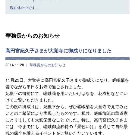
現在休止中です。
華務長からのお知らせ
高円宮妃久子さまが大覚寺に御成りになりました
2014.11.28
｜
華務長からのお知らせ
11月25日、大覚寺に高円宮妃久子さまが御成りになり、嵯峨菊を
愛でながら半日をお寺で過ごされました。
妃殿下の御前にて、嵯峨菊を用いたいけばなを、花衣桁などにい
けてご覧いただきました。
この度の御成りは、妃殿下から、ぜひ嵯峨菊を大覚寺で見てみた
いとのご希望により実現したものです。私共、嵯峨御流の華道家
にとりましても大変栄誉なことでした。特に、高円宮妃久子さま
には、今までにも、嵯峨御流独特の「景色いけ」を通じて自然景
観の保全を訴えるイベントをご覧いただいています。