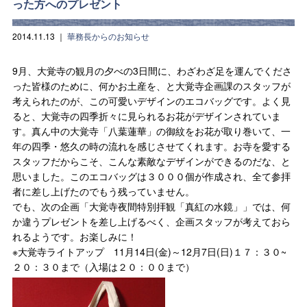
った方へのプレゼント
2014.11.13
｜
華務長からのお知らせ
9月、大覚寺の観月の夕べの3日間に、わざわざ足を運んでくださ
った皆様のために、何かお土産を、と大覚寺企画課のスタッフが
考えられたのが、この可愛いデザインのエコバッグです。よく見
ると、大覚寺の四季折々に見られるお花がデザインされていま
す。真ん中の大覚寺「八葉蓮華」の御紋をお花が取り巻いて、一
年の四季・悠久の時の流れを感じさせてくれます。お寺を愛する
スタッフだからこそ、こんな素敵なデザインができるのだな、と
思いました。このエコバッグは３０００個が作成され、全て参拝
者に差し上げたのでもう残っていません。
でも、次の企画「大覚寺夜間特別拝観「真紅の水鏡」」では、何
か違うプレゼントを差し上げるべく、企画スタッフが考えておら
れるようです。お楽しみに！
※大覚寺ライトアップ 11月14日(金)～12月7日(日)１７：３０~
２０：３０まで（入場は２０：００まで）