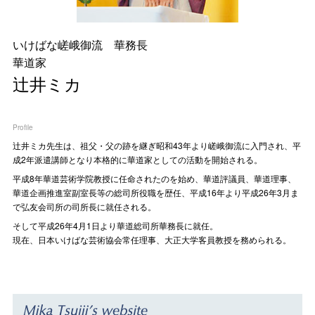
いけばな嵯峨御流 華務長
華道家
辻井ミカ
Profile
辻󠄀井ミカ先生は、祖父・父の跡を継ぎ昭和43年より嵯峨御流に入門され、平
成2年派遣講師となり本格的に華道家としての活動を開始される。
平成8年華道芸術学院教授に任命されたのを始め、華道評議員、華道理事、
華道企画推進室副室長等の総司所役職を歴任、平成16年より平成26年3月ま
で弘友会司所の司所長に就任される。
そして平成26年4月1日より華道総司所華務長に就任。
現在、日本いけばな芸術協会常任理事、大正大学客員教授を務められる。