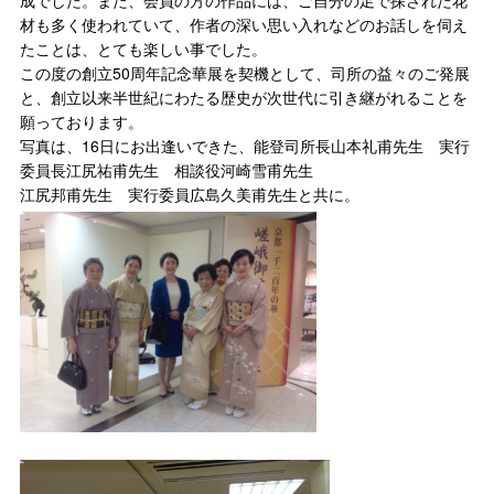
成でした。また、会員の方の作品には、ご自分の足で探された花
材も多く使われていて、作者の深い思い入れなどのお話しを伺え
たことは、とても楽しい事でした。
この度の創立50周年記念華展を契機として、司所の益々のご発展
と、創立以来半世紀にわたる歴史が次世代に引き継がれることを
願っております。
写真は、16日にお出逢いできた、能登司所長山本礼甫先生 実行
委員長江尻祐甫先生 相談役河崎雪甫先生
江尻邦甫先生 実行委員広島久美甫先生と共に。