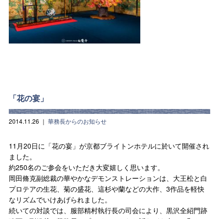
「花の宴」
2014.11.26
｜
華務長からのお知らせ
11月20日に「花の宴」が京都ブライトンホテルに於いて開催され
ました。
約250名のご参会をいただき大変嬉しく思います。
岡田脩克副総裁の華やかなデモンストレーションは、大王松と白
プロテアの生花、菊の盛花、這杉や蘭などの大作、3作品を軽快
なリズムでいけあげられました。
続いての対談では、服部精村執行長の司会により、黒沢全紹門跡