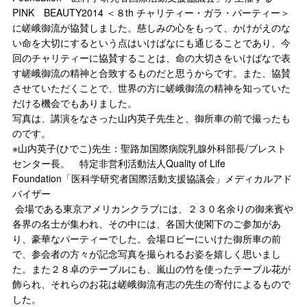
PINK BEAUTY2014 ＜８th チャリティー・ガラ・パーティー＞
に嵯峨御流が協賛しました。慈しみの心をもって、かけがえのな
い命を大切にするという点はいけばなにも通じることであり、今
回のチャリティーに協賛することは、命の大切さをいけばなで表
す嵯峨御流の精神と合致するものだと思うからです。また、協賛
させていただくことで、世界の方に嵯峨御流の精神を知っていた
だける機会でもありました。
写真は、講演をなさった山内英子先生と、御所車の前で撮ったも
のです。
※山内英子(ひでこ)先生：聖路加国際病院乳腺外科部長/ブレスト
センター長。 特定非営利活動法人Quality of Life
Foundation「医科学研究者国際活動支援協議会」メディカルアド
バイザー
会場である東京アメリカンクラブには、２３０名余りの御来賓や
各界の名士が集われ、その中には、各国大使閣下のご参加があ
り、豪華なパーティーでした。会場ロビーにいけた御所車の前
で、参会者の方々が記念写真を撮られるお姿を嬉しく思いまし
た。また２８卓のテーブルにも、嵐山の竹を使ったテーブル花が
飾られ、それらのお花は嵯峨御流有志の先生の寄付によるもので
した。