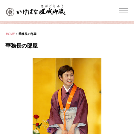
HOME
>
華務長の部屋
華務長の部屋