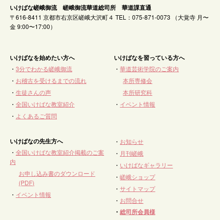
いけばな嵯峨御流 嵯峨御流華道総司所 華道課直通
〒616-8411 京都市右京区嵯峨大沢町４ TEL：075-871-0073 （大覚寺 月〜
金 9:00〜17:00）
いけばなを始めたい方へ
いけばなを習っている方へ
・
3分でわかる嵯峨御流
・
華道芸術学院のご案内
・
お稽古を受けるまでの流れ
本所専修会
・
生徒さんの声
本所研究科
・
全国いけばな教室紹介
・
イベント情報
・
よくあるご質問
いけばなの先生方へ
・
お知らせ
・
全国いけばな教室紹介掲載のご案
・
月刊嵯峨
内
・
いけばなギャラリー
お申し込み書のダウンロード
・
嵯峨ショップ
(PDF)
・
サイトマップ
・
イベント情報
・
お問合せ
・
総司所会員様