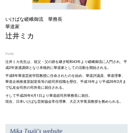
いけばな嵯峨御流 華務長
華道家
辻井ミカ
Profile
辻󠄀井ミカ先生は、祖父・父の跡を継ぎ昭和43年より嵯峨御流に入門され、平
成2年派遣講師となり本格的に華道家としての活動を開始される。
平成8年華道芸術学院教授に任命されたのを始め、華道評議員、華道理事、
華道企画推進室副室長等の総司所役職を歴任、平成16年より平成26年3月ま
で弘友会司所の司所長に就任される。
そして平成26年4月1日より華道総司所華務長に就任。
現在、日本いけばな芸術協会常任理事、大正大学客員教授を務められる。