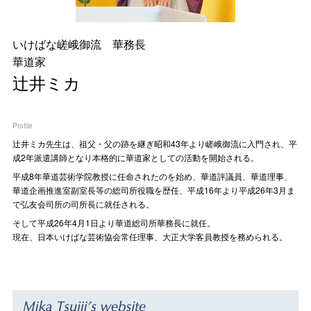
いけばな嵯峨御流 華務長
華道家
辻井ミカ
Profile
辻󠄀井ミカ先生は、祖父・父の跡を継ぎ昭和43年より嵯峨御流に入門され、平
成2年派遣講師となり本格的に華道家としての活動を開始される。
平成8年華道芸術学院教授に任命されたのを始め、華道評議員、華道理事、
華道企画推進室副室長等の総司所役職を歴任、平成16年より平成26年3月ま
で弘友会司所の司所長に就任される。
そして平成26年4月1日より華道総司所華務長に就任。
現在、日本いけばな芸術協会常任理事、大正大学客員教授を務められる。