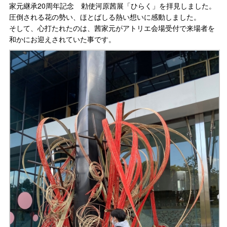
家元継承20周年記念 勅使河原茜展「ひらく」を拝見しました。
圧倒される花の勢い、ほとばしる熱い想いに感動しました。
そして、心打たれたのは、茜家元がアトリエ会場受付で来場者を
和かにお迎えされていた事です。