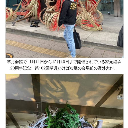
草月会館で11月11日から12月10日まで開催されている家元継承
20周年記念 第102回草月いけばな展の会場前の野外大作。