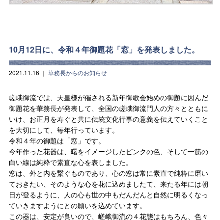
10月12日に、令和４年御題花「窓」を発表しました。
2021.11.16
｜
華務長からのお知らせ
嵯峨御流では、天皇様が催される新年御歌会始めの御題に因んだ
御題花を華務長が発表して、全国の嵯峨御流門人の方々とともに
いけ、お正月を寿ぐと共に伝統文化行事の意義を伝えていくこと
を大切にして、毎年行っています。
令和４年の御題は「窓」です。
今年作った花器は、曙をイメージしたピンクの色、そして一筋の
白い線は純粋で素直な心を表しました。
窓は、外と内を繋ぐものであり、心の窓は常に素直で純粋に磨い
ておきたい、そのような心を花に込めましたて、来たる年には朝
日が登るように、人の心も世の中もだんだんと自然に明るくなっ
ていきますようにとの願いを込めています。
この器は、安定が良いので、嵯峨御流の４花態はもちろん、色々