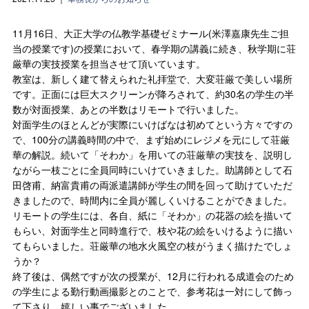
11月16日、大正大学の仏教学基礎ゼミナール(米澤嘉康先生ご担
当の授業です)の授業において、春学期の講義に続き、秋学期に荘
厳華の実技授業を担当させて頂いています。
教室は、新しく建て替えられた礼拝堂で、大変荘厳で美しい場所
です。正面には巨大スクリーンが降ろされて、約30名の学生の半
数が対面授業、あとの半数はリモートで行いました。
対面学生のほとんどが実際にいけばなは初めてという方々ですの
で、100分の講義時間の中で、まず始めにレジメを元にして荘厳
華の解説。続いて「そわか」を用いての荘厳華の実技を、説明し
ながら一枝ごとに全員同時にいけていきました。助講師として石
田啓甫、納富貴甫の両派遣講師が学生の間を回って助けていただ
きましたので、時間内に全員が麗しくいけることができました。
リモートの学生には、各自、紙に「そわか」の花器の絵を描いて
もらい、対面学生と同時進行で、枝や花の絵をいけるように描い
てもらいました。荘厳華の地水火風空の枝がうまく描けたでしょ
うか？
終了後は、偶然ですが次の授業が、12月に行われる成道会のため
の学生による勤行動画撮影とのことで、参考花は一対にして飾っ
て下さり、嬉しい事でございました。