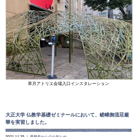
草月アトリエ会場入口インスタレーション
大正大学 仏教学基礎ゼミナールにおいて、嵯峨御流荘厳
華を実習しました。
2021.11.25
｜
華務長からのお知らせ