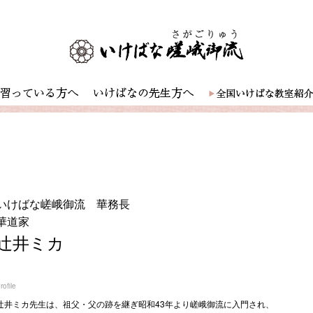
いけばな嵯峨御流 華務長
華道家
辻井ミカ
rofile
辻󠄀井ミカ先生は、祖父・父の跡を継ぎ昭和43年より嵯峨御流に入門され、