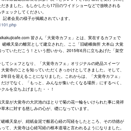
だきました。もしかしたら17日のワイドショーなどで放映される
ろチェックしてください。
に、記者会見の様子が掲載されています。
51101.php
aikakujicafe.com 皆さん「大覚寺カフェ」とは、実在するカフェで
め、嵯峨天皇の離宮として建立された、ここ「旧嵯峨御所 大本山 大覚
っていただこう！という想いから、2015年6月に立ちあげた「架空
そしてシェフとなり、「大覚寺カフェ」オリジナルの絶品スイーツ
、大覚寺のことを知っていただくきっかけとしてきました。そして、
、2年目を迎えることになりました。これからは、「大覚寺カフェ」
」だけでなく、「もっと、みんなが集いたくなる場所」にするべく、
ークルを立ち上げました・・！
峨天皇が大覚寺の大沢池のほとりで菊の花一輪をいけられた事に発祥
や草木に対する慈しみの心が、礎になっています。
て嵯峨天皇が、紺紙金泥で般若心経の写経をしたところ、その功徳が
もって、大覚寺は心経写経の根本道場と言われるようになりました。