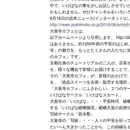
中で、いけばなの事を少しお話しさせていた
かもしれません。ぜひチャンネルをいろい
6月16日の吉本ニュース(インターネット)
http://news.yoshimoto.co.jp/2016/06/entry
大覚寺カフェとは、
以下ホームページより引用します。 http://d
はありません。約1200年前の平安のはじ
寺」の魅力を、もっとたくさんの人たちに知
のカフェ」です。
京都出身のチュートリアルの二人が、店長
を、様々な機会で皆様にお届けすることで
その「大覚寺カフェ」が、皆様のおかげで
を、「絶品スイーツを企画・販売する場所
「大覚寺カフェ」にふさわしい、２つのサ
いけばなサークル「いけばなスカート」
大覚寺の「いけばな」・・・平安時代、嵯
する「いけばな嵯峨御流」嵯峨天皇の自然
写経サークル「哲夫塾」
大覚寺の「写経」・・・人々の平安を祈っ
たいへん大きかったことから、この由縁を