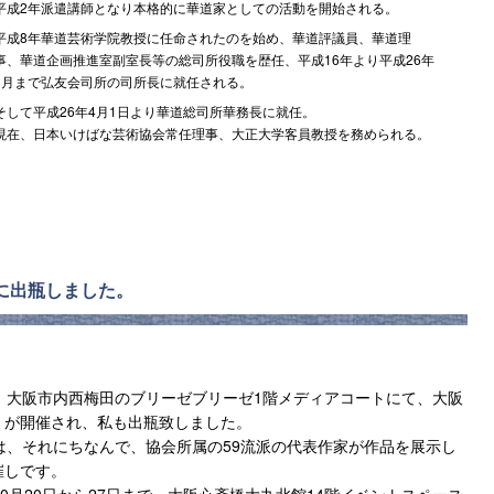
平成2年派遣講師となり本格的に華道家としての活動を開始される。
平成8年華道芸術学院教授に任命されたのを始め、華道評議員、華道理
事、華道企画推進室副室長等の総司所役職を歴任、平成16年より平成26年
3月まで弘友会司所の司所長に就任される。
そして平成26年4月1日より華道総司所華務長に就任。
現在、日本いけばな芸術協会常任理事、大正大学客員教授を務められる。
展に出瓶しました。
まで、大阪市内西梅田のブリーゼブリーゼ1階メディアコートにて、大阪
」が開催され、私も出瓶致しました。
は、それにちなんで、協会所属の59流派の代表作家が作品を展示し
催しです。