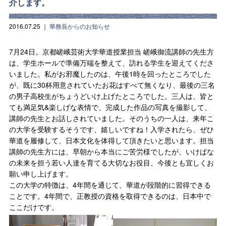
介します。
2016.07.25
｜
華務長からのお知らせ
7月24日。京都嵯峨芸術大学華道授業担当 嵯峨御流講師の先生方
は、学生ホールで準備万端を整えて、訪れる学生を迎えてくださ
いました。私がお邪魔したのは、午後1時を回ったところでした
が、既に30杯用意されていたお花はすべて無くなり、最後の三名
の男子高校生がちょうどいけ上げたところでした。三人は、皆と
ても満足気&楽しげな表情で、完成した作品の写真を撮影して、
講師の先生とお話しされていました。そのうちの一人は、来年こ
の大学を受験するそうです、嬉しいですね！入学されたら、ぜひ
華道を履修して、日本文化を体得して頂きたいと思います。担当
講師の先生方には、早朝から本当にご苦労様でしたが、いけばな
の未来を担う若い人達を育てる大切なお役目、今後とも宜しくお
願い申し上げます。
この大学の特徴は、4年間を通じて、華道が段階的に習得できる
ことです。4年間で、正教授の資格を取得できるのは、日本中で
ここだけです。