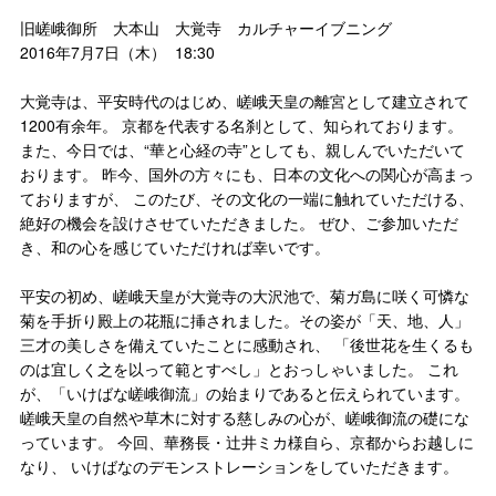
旧嵯峨御所 大本山 大覚寺 カルチャーイブニング
2016年7月7日（木） 18:30
大覚寺は、平安時代のはじめ、嵯峨天皇の離宮として建立されて
1200有余年。 京都を代表する名刹として、知られております。
また、今日では、“華と心経の寺”としても、親しんでいただいて
おります。 昨今、国外の方々にも、日本の文化への関心が高まっ
ておりますが、 このたび、その文化の一端に触れていただける、
絶好の機会を設けさせていただきました。 ぜひ、ご参加いただ
き、和の心を感じていただければ幸いです。
平安の初め、嵯峨天皇が大覚寺の大沢池で、菊ガ島に咲く可憐な
菊を手折り殿上の花瓶に挿されました。その姿が「天、地、人」
三才の美しさを備えていたことに感動され、 「後世花を生くるも
のは宜しく之を以って範とすべし」とおっしゃいました。 これ
が、「いけばな嵯峨御流」の始まりであると伝えられています。
嵯峨天皇の自然や草木に対する慈しみの心が、嵯峨御流の礎にな
っています。 今回、華務長・辻井ミカ様自ら、京都からお越しに
なり、 いけばなのデモンストレーションをしていただきます。