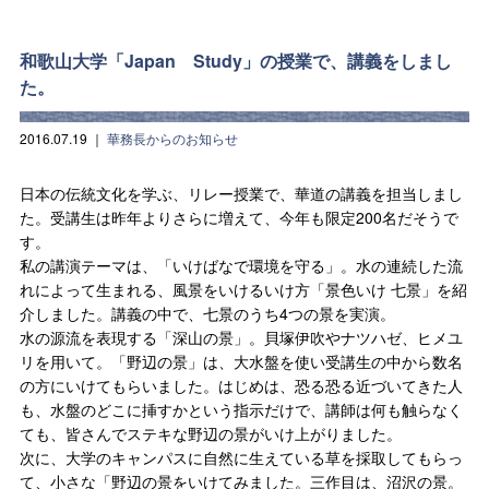
和歌山大学「Japan Study」の授業で、講義をしまし
た。
2016.07.19
｜
華務長からのお知らせ
日本の伝統文化を学ぶ、リレー授業で、華道の講義を担当しまし
た。受講生は昨年よりさらに増えて、今年も限定200名だそうで
す。
私の講演テーマは、「いけばなで環境を守る」。水の連続した流
れによって生まれる、風景をいけるいけ方「景色いけ 七景」を紹
介しました。講義の中で、七景のうち4つの景を実演。
水の源流を表現する「深山の景」。貝塚伊吹やナツハゼ、ヒメユ
リを用いて。「野辺の景」は、大水盤を使い受講生の中から数名
の方にいけてもらいました。はじめは、恐る恐る近づいてきた人
も、水盤のどこに挿すかという指示だけで、講師は何も触らなく
ても、皆さんでステキな野辺の景がいけ上がりました。
次に、大学のキャンパスに自然に生えている草を採取してもらっ
て、小さな「野辺の景をいけてみました。三作目は、沼沢の景。