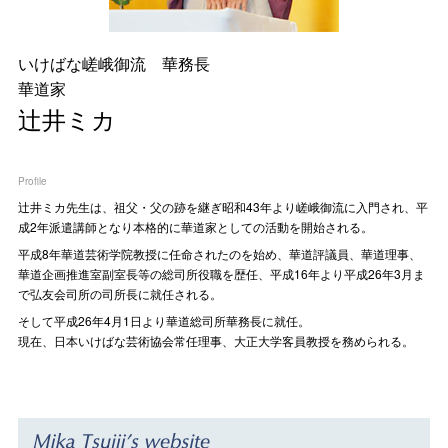
いけばな嵯峨御流 華務長
華道家
辻井ミカ
Profile
辻󠄀井ミカ先生は、祖父・父の跡を継ぎ昭和43年より嵯峨御流に入門され、平
成2年派遣講師となり本格的に華道家としての活動を開始される。
平成8年華道芸術学院教授に任命されたのを始め、華道評議員、華道理事、
華道企画推進室副室長等の総司所役職を歴任、平成16年より平成26年3月ま
で弘友会司所の司所長に就任される。
そして平成26年4月1日より華道総司所華務長に就任。
現在、日本いけばな芸術協会常任理事、大正大学客員教授を務められる。