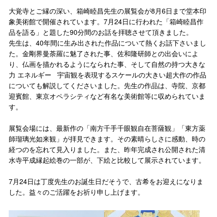
大覚寺とご縁の深い、箱崎睦昌先生の展覧会が8月6日まで堂本印
象美術館で開催されています。7月24日に行われた「箱崎睦昌作
品を語る」と題した90分間のお話を拝聴させて頂きました。
先生は、40年間に生み出された作品について熱くお話下さいまし
た。金剛界曼荼羅に魅了された事、佐和隆研師との出会いによ
り、仏画を描かれるようになられた事、そして自然の持つ大きな
力 エネルギー 宇宙観を表現するスケールの大きい超大作の作品
についても解説してくださいました。先生の作品は、寺院、京都
迎賓館、東京オペラシティなど有名な美術館等に収められていま
す。
展覧会場には、最新作の「南方千手千眼観自在菩薩観」「東方薬
師瑠璃光如来観」が拝見できます。その素晴らしさに感動、時の
経つのを忘れて見入りました。また、昨年完成され公開された清
水寺平成縁起絵巻の一部が、下絵と比較して展示されています。
7月24日は丁度先生のお誕生日だそうで、古希をお迎えになりま
した。益々のご活躍をお祈り申し上げます。