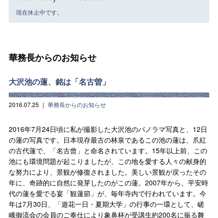
現在休止中です。
華務長からのお知らせ
大沢池の蓮、銘は「名古曽」
2016.07.25
｜
華務長からのお知らせ
2016年7月24日頃に私が撮影した大沢池のパノラマ写真と、12日
の蓮の写真です。日本現存最古の林泉であるこの池の蓮は、爪紅
の古代蓮で、「名古曾」と命名されています。15年以上前、この
池にも環境問題が起こりましたが、この地を愛する人々の献身的
な努力により、景観が修復されました。美しい景観が戻ったその
年に、奇跡的に自然に発芽したのがこの蓮。2007年から、平安時
代の蓮を愛でる宴「観蓮節」が、毎年寺内で行われています。今
年は7月30日、「遊花一日・夏期大学」の行事の一環として、嵯
峨御流会の会員のご奉仕により象鼻杯が受講生約200名に振る舞