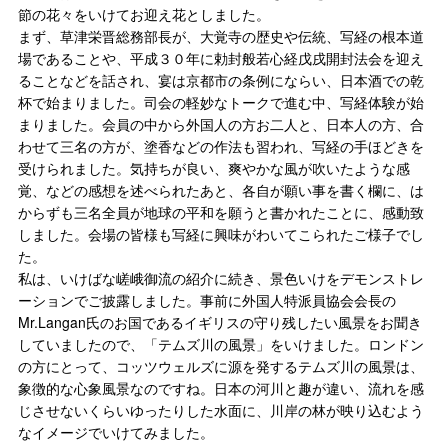
節の花々をいけてお迎え花としました。
まず、草津栄晋総務部長が、大覚寺の歴史や伝統、写経の根本道
場であることや、平成３０年に勅封般若心経戊戌開封法会を迎え
ることなどを話され、宴は京都市の条例にならい、日本酒での乾
杯で始まりました。司会の軽妙なトークで進む中、写経体験が始
まりました。会員の中から外国人の方お二人と、日本人の方、合
わせて三名の方が、塗香などの作法も習われ、写経の手ほどきを
受けられました。気持ちが良い、爽やかな風が吹いたような感
覚、などの感想を述べられたあと、各自が願い事を書く欄に、は
からずも三名全員が地球の平和を願うと書かれたことに、感動致
しました。会場の皆様も写経に興味がわいてこられたご様子でし
た。
私は、いけばな嵯峨御流の紹介に続き、景色いけをデモンストレ
ーションでご披露しました。事前に外国人特派員協会会長の
Mr.Langan氏のお国であるイギリスの守り残したい風景をお聞き
していましたので、「テムズ川の風景」をいけました。ロンドン
の方にとって、コッツウェルズに源を発するテムズ川の風景は、
象徴的な心象風景なのですね。日本の河川と趣が違い、流れを感
じさせないくらいゆったりした水面に、川岸の林が映り込むよう
なイメージでいけてみました。