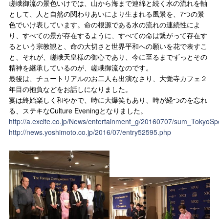
嵯峨御流の景色いけでは、山から海まで連綿と続く水の流れを軸
として、人と自然の関わりあいにより生まれる風景を、7つの景
色でいけ表しています。命の根源である水の流れの連続性によ
り、すべての景が存在するように、すべての命は繋がって存在す
るという宗教観と、命の大切さと世界平和への願いを花で表すこ
と、それが、嵯峨天皇様の御心であり、今に至るまでずっとその
精神を継承しているのが、嵯峨御流なのです。
最後は、チュートリアルのお二人も出演なさり、大覚寺カフェ２
年目の抱負などをお話しになりました。
宴は終始楽しく和やかで、時に大爆笑もあり、時が経つのを忘れ
る、ステキなCulture Eveningとなりました。
http://a.excite.co.jp/News/entertainment_g/20160707/sum_TokyoSp
http://news.yoshimoto.co.jp/2016/07/entry52595.php