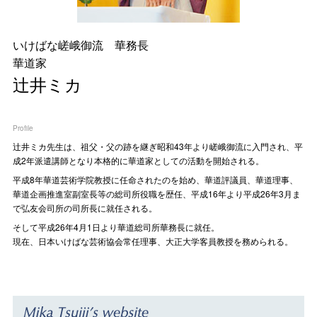
いけばな嵯峨御流 華務長
華道家
辻井ミカ
Profile
辻󠄀井ミカ先生は、祖父・父の跡を継ぎ昭和43年より嵯峨御流に入門され、平
成2年派遣講師となり本格的に華道家としての活動を開始される。
平成8年華道芸術学院教授に任命されたのを始め、華道評議員、華道理事、
華道企画推進室副室長等の総司所役職を歴任、平成16年より平成26年3月ま
で弘友会司所の司所長に就任される。
そして平成26年4月1日より華道総司所華務長に就任。
現在、日本いけばな芸術協会常任理事、大正大学客員教授を務められる。