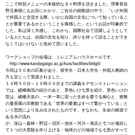
ここで特別メニューの本格的なタイ料理を頂きました。理事長佐
野元泰様にもお目にかかり、ご自分の経験談の中で、「いざ外国
で外国人と交流する際、いかに自国の文化について知っているこ
とが重要であるかということを痛感した」というお話が印象的で
した。私は深く共感し、これから、国際社会で活躍しようとして
いる人たちは、自国の文化を知り、誇りを持って語ることができ
なくてはいけないと改めて思いました。
ワークショップの会場は、ミレニアムハウスホールです。
http://www.kandagaigo.ac.jp/kuis/facilities/bldg5/
今回は５０名の応募があり、留学生・日本人学生・外国人教師の
方も交じって受講されました。
１４時５０分～１５時５０分までの講義＆デモンストレーション
では、嵯峨御流の紹介のあと、景色いけ七景を紹介。景色いけの
型は、嵯峨天皇の、一木一草に宿った生命を愛でる御心と、密教
の曼荼羅の宗教観である「世界の要素はすべて繋がっている」と
いう思想により生み出されたものです。すなわち、生命の根源で
ある水の流れ
が、深山～森林～野辺～沼沢～池水～河川～海浜と七つが連続し
て１つの大景観を作り上げる・地球のどの地域でも七景がすべて