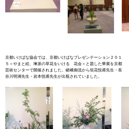
京都いけばな協会では、京都いけばなプレゼンテーション２０１
５＜やまと絵、琳派の草花をいける 花会＞と題した華展を京都
芸術センターで開催されました。嵯峨御流から垣花悦甫先生・長
谷川明洲先生・岩本悦甫先生が出瓶されていました。