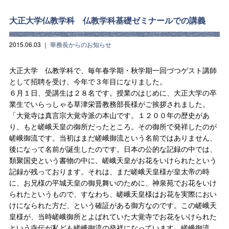
大正大学仏教学科 仏教学科基礎ゼミナールでの講義
2015.06.03
｜
華務長からのお知らせ
大正大学 仏教学科で、毎年春学期・秋学期一回づつゲスト講師
として招聘を受け、今年で３年目になりました。
６月１日、受講生は２８名です。授業のはじめに、大正大学の卒
業生でいらっしゃる草津栄晋教務部長様がご挨拶されました。
「大覚寺は真言宗大覚寺派の本山です。１２００年の歴史があ
り、もと嵯峨天皇の御所だったところ。その御所で発祥したのが
嵯峨御流です。当初はまだ嵯峨御流という名前ではありません、
後になって名前が誕生したのです。日本の公的な記録の中では、
類聚国史という書物の中に、嵯峨天皇がお花をいけられたという
記録が残っております。それは、まだ嵯峨天皇様が皇太帝の時
に、お兄様の平城天皇の御見舞いのために、神泉苑でお花をいけ
られたというもので、すなわち、嵯峨天皇様はお花を実際におい
けになられた方だ、という確証がある御方なのです。この嵯峨天
皇様が、当時嵯峨御所とよばれていた大覚寺でお花をいけられた
という寺伝が私ども嵯峨御流の発祥になっています。嵯峨御流