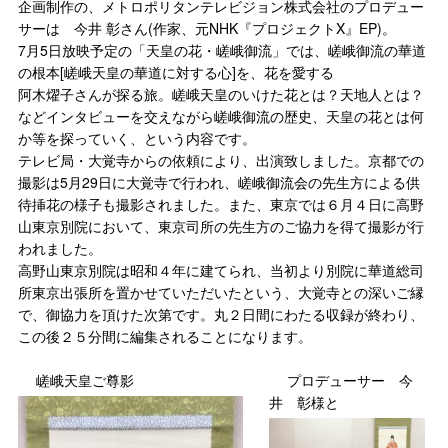
企画制作の、メトロポリタンテレビジョン株式会社のプロデュー
サーは 今井 彰さん(作家、元NHK『プロジェクトX』EP)。
7月5日放映予定の「天皇の花・嵯峨御流」では、嵯峨御流の華道
の根本[嵯峨天皇の華道に対する心]を、花を愛する
阿木燿子さんが探る旅。嵯峨天皇のいけた花とは？天地人とは？
などインタビューを交えながら嵯峨御流の歴史、天皇の花とは何
か等を探っていく、という内容です。
テレビ局・大覚寺からの依頼により、出演致しました。京都での
撮影は5月29日に大覚寺で行われ、嵯峨御流会の先生方による供
待挿花の様子も撮影されました。また、東京では６月４日に高野
山東京別院において、東京司所の先生方のご協力を得て撮影が行
われました。
高野山東京別院は昭和４年に建てられ、当初より別院に華道総司
所東京出張所を置かせていただいたという、大覚寺との深いご縁
で、御協力を頂けた次第です。丸２日間にわたる収録が終わり、
この後２５分間に編集されることになります。
嵯峨天皇ご尊影
プロデューサー 今
井 彰様と