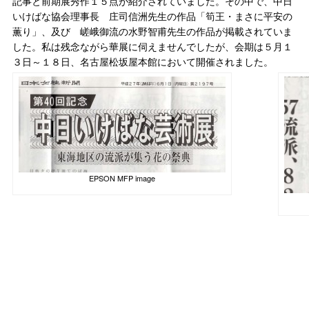
記事と前期展秀作１５点が紹介されていました。その中で、中日
いけばな協会理事長 庄司信洲先生の作品「筍王・まさに平安の
薫り」、及び 嵯峨御流の水野智甫先生の作品が掲載されていま
した。私は残念ながら華展に伺えませんでしたが、会期は５月１
３日～１８日、名古屋松坂屋本館において開催されました。
EPSON MFP image