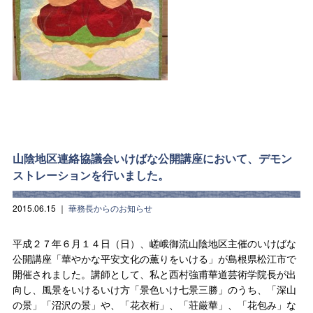
山陰地区連絡協議会いけばな公開講座において、デモン
ストレーションを行いました。
2015.06.15
｜
華務長からのお知らせ
平成２７年６月１４日（日）、嵯峨御流山陰地区主催のいけばな
公開講座「華やかな平安文化の薫りをいける」が島根県松江市で
開催されました。講師として、私と西村強甫華道芸術学院長が出
向し、風景をいけるいけ方「景色いけ七景三勝」のうち、「深山
の景」「沼沢の景」や、「花衣桁」、「荘厳華」、「花包み」な