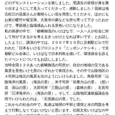
どのデモンストレーションを致しました。受講生の皆様が身を乗
り出すようにして見入ってくださって、感動しました！花材は地
元松江の花屋さんが素晴らしい花を用意してくださり、ほかにも
お家の暖竹や疑宝珠、大覚寺の菱などを持ち寄って下さったおか
げで、季節感と臨場感あふれる景色いけになりました。
私の挨拶の中で、「嵯峨御流のいけばなで、一人一人が社会に対
して何ができるかを考えるきっかけとなれば幸いです」とお話し
したように、講演の中では、２００７年１０月に京都駅ビルで行
われた「日本をいけるプロジェクト『ニッポンノケシキ』」で京
都駅ビル全体に、いけばなで日本列島を描いて、環境保全を訴え
たイベントについてもお話ししました。
当時全国１２０あった嵯峨御流の司所が、自分の地域の宝である
風景を景色いけ七景のいずれかで表現され、その中で山陰地区の
４司所は地元の風景を次のようにいけられました。鳥取司所「山
陰海岸の風景」（海浜の景）、米子司所「伯耆大山の景」（想い
花 深山の景）、大田司所「三瓶山の景」（森林の景）、石見司
所「江津海岸の」（海浜の景）。そして、山陰地区連絡協議会合
同でいけられたのは、「石見銀山の景」でした。
これからの社会の中で、私達は地球の平和と環境と水の問題を考
えて行動しなくてはいけないと思います。伝統文化いけばなの中