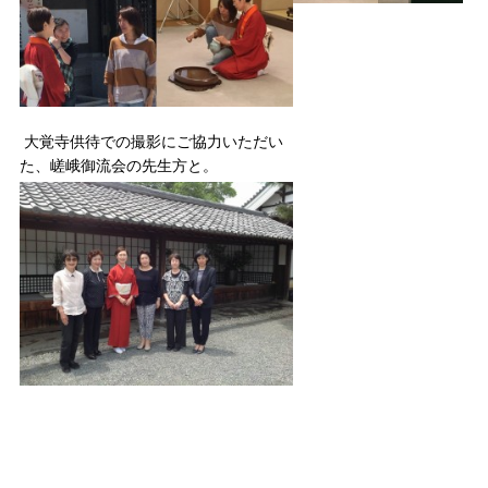
大覚寺供待での撮影にご協力いただい
た、嵯峨御流会の先生方と。