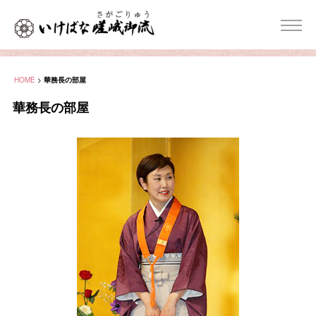
HOME
>
華務長の部屋
華務長の部屋