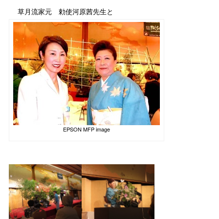
草月流家元 勅使河原茜先生と
EPSON MFP image