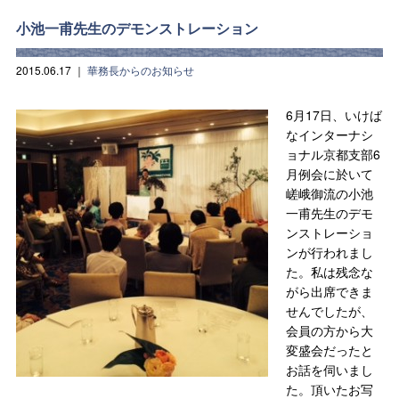
小池一甫先生のデモンストレーション
2015.06.17
｜
華務長からのお知らせ
6月17日、いけば
なインターナシ
ョナル京都支部6
月例会に於いて
嵯峨御流の小池
一甫先生のデモ
ンストレーショ
ンが行われまし
た。私は残念な
がら出席できま
せんでしたが、
会員の方から大
変盛会だったと
お話を伺いまし
た。頂いたお写