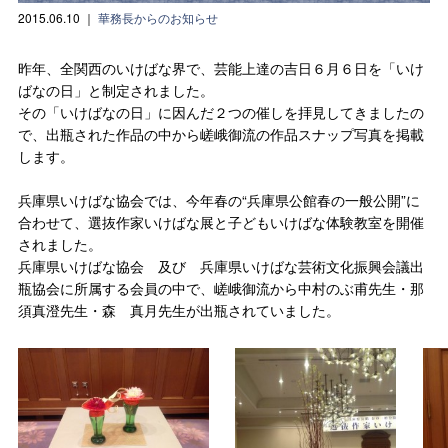
2015.06.10
｜
華務長からのお知らせ
昨年、全関西のいけばな界で、芸能上達の吉日６月６日を「いけ
ばなの日」と制定されました。
その「いけばなの日」に因んだ２つの催しを拝見してきましたの
で、出瓶された作品の中から嵯峨御流の作品スナップ写真を掲載
します。
兵庫県いけばな協会では、今年春の“兵庫県公館春の一般公開”に
合わせて、選抜作家いけばな展と子どもいけばな体験教室を開催
されました。
兵庫県いけばな協会 及び 兵庫県いけばな芸術文化振興会議出
瓶協会に所属する会員の中で、嵯峨御流から中村のぶ甫先生・那
須真澄先生・森 真月先生が出瓶されていました。