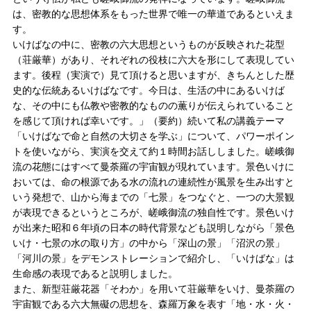
は、密教的な思想体系をもった世界で唯一の華道であるといえま
す。
いけばなの中に、密教の六大思想というものが反映された花型
（荘厳華）があり、それぞれの役枝に六大を形にして表現してい
ます。後程（実演で）見て頂けると思いますが、きちんとした歴
史的な伝統あるいけばなです。今日は、生活の中にあるいけば
な、その中にも仏教や密教的なものの薫りが伝えられていること
を感じて頂ければ幸いです。」（要約）続いて私の講義テーマ
「いけばなで命と自然の大切さを学ぶ」について、パワーポイン
トを使いながら、実演を交えて約１時間お話ししました。嵯峨御
流の花態にはすべて曼荼羅の宇宙観が現れています。景色いけに
おいては、命の根源である水の流れの連続性が風景を生み出すと
いう発想で、山から海までの「七景」をつなぐと、一つの大景観
が表現できるというところが、嵯峨御流の独自性です。景色いけ
が出来た昭和６年頃の日本の時代背景なども説明しながら「景色
いけ・七景の水の取り方」の中から「深山の景」「沼沢の景」
「河川の景」をデモンストレーションで紹介し、「いけばな」は
生命感の表現であると説明しました。
また、新型荘厳花器「そわか」を用いて荘厳華をいけ、曼荼羅の
宇宙観である六大無礙の思想を、森羅万象を表す「地・水・火・