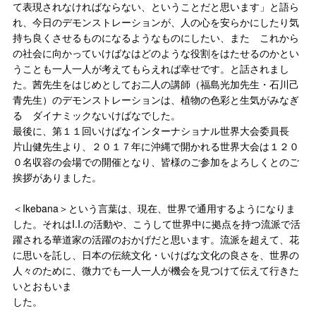
て表現されなければならない、ということだと思います」と語ら
れ、今日のデモンストレーションが、人の心を安らかにしたり気
持ち良くさせるものになるようなものにしたい、また これから
の社会に向かっていけばなはどのような役割をはたせるのかとい
うことも一人一人が考えてもらえれば幸せです。と話されまし
た。茜先生をはじめとしてお二人の講師（福島光加先生・石川己
青先生）のデモンストレーションは、植物の色彩と生気がみなぎ
る ダイナミックないけばなでした。
最後に、第１１回いけばなインターナショナル世界大会委員長
片山健先生より、２０１７年に沖縄で開かれる世界大会は１２０
０名収容の会場での開催となり、皆様のご参加をよろしくとのご
挨拶がありました。
＜Ikebana＞という言葉は、現在、世界で通用するようになりま
した。それはI.I.の活動や、こうして世界中に拠点を持つ流派で活
躍される華道家の活躍のおかげだと思います。流派を超えて、花
に思いを託し、日本の伝統文化・いけばな文化の良さを、世界の
人々のために、微力でも一人一人が機会を見つけて伝えて行きた
いとおもいま
した。