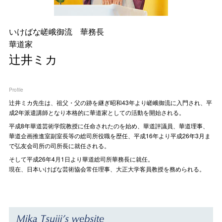
いけばな嵯峨御流 華務長
華道家
辻井ミカ
Profile
辻󠄀井ミカ先生は、祖父・父の跡を継ぎ昭和43年より嵯峨御流に入門され、平
成2年派遣講師となり本格的に華道家としての活動を開始される。
平成8年華道芸術学院教授に任命されたのを始め、華道評議員、華道理事、
華道企画推進室副室長等の総司所役職を歴任、平成16年より平成26年3月ま
で弘友会司所の司所長に就任される。
そして平成26年4月1日より華道総司所華務長に就任。
現在、日本いけばな芸術協会常任理事、大正大学客員教授を務められる。