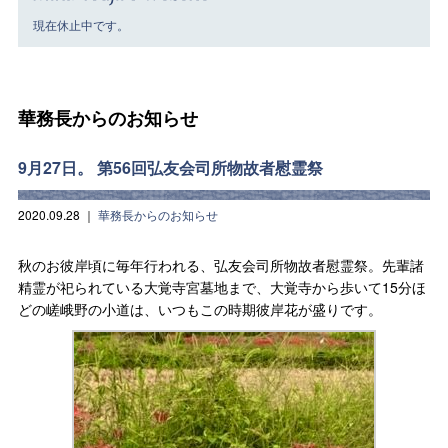
現在休止中です。
華務長からのお知らせ
9月27日。 第56回弘友会司所物故者慰霊祭
2020.09.28
｜
華務長からのお知らせ
秋のお彼岸頃に毎年行われる、弘友会司所物故者慰霊祭。先輩諸
精霊が祀られている大覚寺宮墓地まで、大覚寺から歩いて15分ほ
どの嵯峨野の小道は、いつもこの時期彼岸花が盛りです。