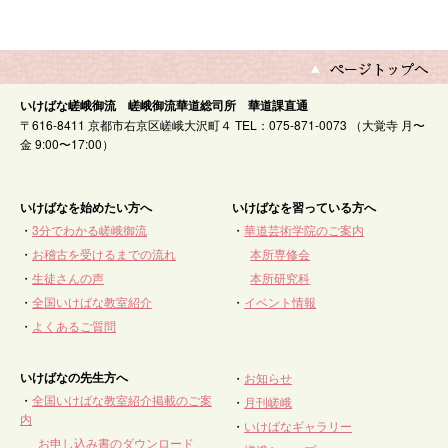
いけばな嵯峨御流 嵯峨御流華道総司所 華道課直通
〒616-8411 京都市右京区嵯峨大沢町４ TEL：075-871-0073 （大覚寺 月〜
金 9:00〜17:00）
いけばなを始めたい方へ
いけばなを習っている方へ
・
3分でわかる嵯峨御流
・
華道芸術学院のご案内
・
お稽古を受けるまでの流れ
本所専修会
・
生徒さんの声
本所研究科
・
全国いけばな教室紹介
・
イベント情報
・
よくあるご質問
いけばなの先生方へ
・
お知らせ
・
全国いけばな教室紹介掲載のご案
・
月刊嵯峨
内
・
いけばなギャラリー
お申し込み書のダウンロード