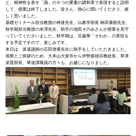
と、精神性を表す「識」の６つの要素の調和美で表現すると説明
して、授業は終了しました。皆さん、熱心に聞いてくださり、嬉
しく思いました。
基礎ゼミナール担当教授の神達先生、仏教学部長 林田康順先生、
秋学期担当教授の米澤先生、助手の池田そのみさんが授業を見守
っていてくださいました。秋学期は、荘厳華「そわか」の実技を
する予定ですので、楽しみです。
本日は、派遣講師の石田啓甫先生に助手をしていただきました。
視察とご挨拶のため、大本山大覚寺から伊勢俊雄宗務総長、草津
栄晋部長、華道課職員の方々も、お越しになりました。