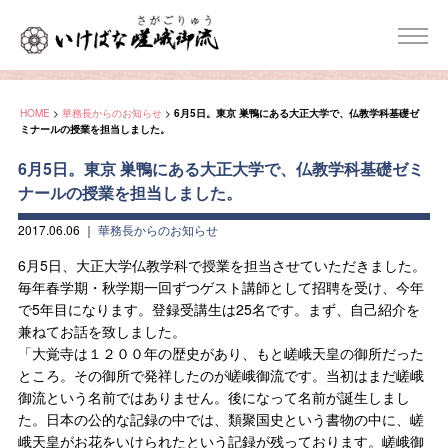
HOME
>
華務長からのお知らせ
>
6月5日。東京 巣鴨にある大正大学で、仏教学科基礎ゼ
ミナールの授業を担当しました。
6月5日。東京 巣鴨にある大正大学で、仏教学科基礎ゼミ
ナールの授業を担当しました。
2017.06.06
｜
華務長からのお知らせ
6月5日、大正大学仏教学科で授業を担当させていただきました。
毎年春学期・秋学期一回ずつゲスト講師として招聘を受け、今年
で5年目になります。登録受講生は25名です。まず、自己紹介を
兼ねてお話を致しました。
「大覚寺は１２００年の歴史があり、もと嵯峨天皇の御所だった
ところ。その御所で発祥したのが嵯峨御流です。当初はまだ嵯峨
御流という名前ではありません。後になって名前が誕生しまし
た。日本の公的な記録の中では、類聚国史という書物の中に、嵯
峨天皇がお花をいけられたという記録が残っております。嵯峨御