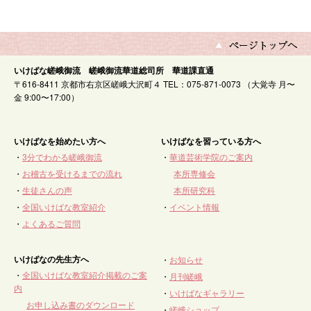
いけばな嵯峨御流 嵯峨御流華道総司所 華道課直通
〒616-8411 京都市右京区嵯峨大沢町４ TEL：075-871-0073 （大覚寺 月〜
金 9:00〜17:00）
いけばなを始めたい方へ
いけばなを習っている方へ
・
3分でわかる嵯峨御流
・
華道芸術学院のご案内
・
お稽古を受けるまでの流れ
本所専修会
・
生徒さんの声
本所研究科
・
全国いけばな教室紹介
・
イベント情報
・
よくあるご質問
いけばなの先生方へ
・
お知らせ
・
全国いけばな教室紹介掲載のご案
・
月刊嵯峨
内
・
いけばなギャラリー
お申し込み書のダウンロード
・
嵯峨ショップ