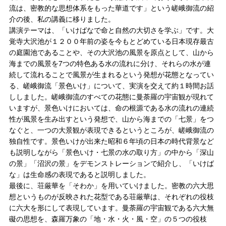
流は、密教的な思想体系をもった華道です」という嵯峨御流の紹
介の後、私の講義に移りました。
講演テーマは、「いけばなで命と自然の大切さを学ぶ」です。大
覚寺大沢池が１２００年前の姿を今もとどめている日本現存最古
の庭園池であることや、その大沢池の風景を原点として、山から
海までの風景を7つの特色ある水の流れに分け、それらの水が連
続して流れることで風景が生まれるという発想が花態となってい
る、嵯峨御流「景色いけ」について、実演を交えて約１時間お話
ししました。嵯峨御流のすべての花態に曼荼羅の宇宙観が現れて
いますが、景色いけにおいては、命の根源である水の流れの連続
性が風景を生み出すという発想で、山から海までの「七景」をつ
なぐと、一つの大景観が表現できるというところが、嵯峨御流の
独自性です。景色いけが出来た昭和６年頃の日本の時代背景など
も説明しながら「景色いけ・七景の水の取り方」の中から「深山
の景」「沼沢の景」をデモンストレーションで紹介し、「いけば
な」は生命感の表現であると説明しました。
最後に、荘厳華を「そわか」を用いていけました。密教の六大思
想というものが反映された花型である荘厳華は、それぞれの役枝
に六大を形にして表現しています。曼荼羅の宇宙観である六大無
礙の思想を、森羅万象の「地・水・火・風・空」の５つの役枝