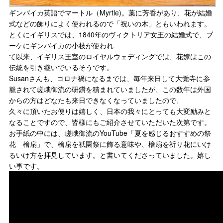
ギンバイカ英語でマートル（Myrtle)。葉に芳香があり、花が結婚
式などの飾りによく使われるので「祝いの木」ともいわれます。
とくにイギリスでは、1840年のヴィクトリア女王の結婚式で、ブ
ーケにギンバイカの小枝が使われ
て以来、イギリス王室のロイヤルウェディングでは、花嫁はこの
伝統を引き継いでいるそうです。
Susanさんも、コロナ禍になるまでは、毎年来日して大覚寺に参
籠されて嵯峨御流の研鑽を積まれていましたが、この数年は外国
からの方はどなたも来日できなくなっていましたので、
久々に頂いたお便りは嬉しく、日本の我々にとっても大変励みと
なることですので、皆様にもご紹介させていただいた次第です。
お手紙の中には、嵯峨御流のYouTube「夏を感じるおすすめの祭
花 檜扇」で、檜扇を祇園祭に飾る意味や、檜扇を祈り花にいけ
るいけ方を拝見しています。と書いてくださっていました。嬉し
い事です。