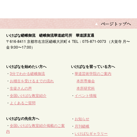
いけばな嵯峨御流 嵯峨御流華道総司所 華道課直通
〒616-8411 京都市右京区嵯峨大沢町４ TEL：075-871-0073 （大覚寺 月〜
金 9:00〜17:00）
いけばなを始めたい方へ
いけばなを習っている方へ
・
3分でわかる嵯峨御流
・
華道芸術学院のご案内
・
お稽古を受けるまでの流れ
本所専修会
・
生徒さんの声
本所研究科
・
全国いけばな教室紹介
・
イベント情報
・
よくあるご質問
いけばなの先生方へ
・
お知らせ
・
全国いけばな教室紹介掲載のご案
・
月刊嵯峨
内
・
いけばなギャラリー