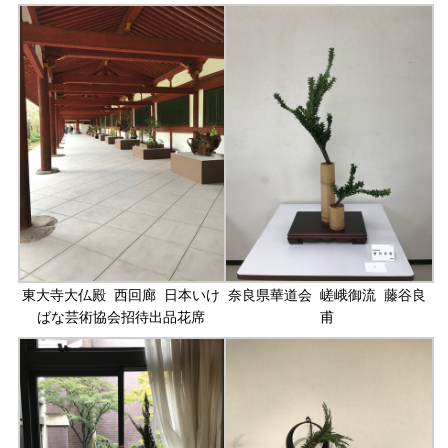
東大寺大仏殿 西回廊 日本いけ
奈良県華道会 嵯峨御流 藤谷良
ばな芸術協会招待出品花席
甫