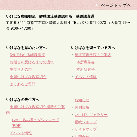
いけばな嵯峨御流 嵯峨御流華道総司所 華道課直通
〒616-8411 京都市右京区嵯峨大沢町４ TEL：075-871-0073 （大覚寺 月〜
金 9:00〜17:00）
いけばなを始めたい方へ
いけばなを習っている方へ
・
3分でわかる嵯峨御流
・
華道芸術学院のご案内
・
お稽古を受けるまでの流れ
本所専修会
・
生徒さんの声
本所研究科
・
全国いけばな教室紹介
・
イベント情報
・
よくあるご質問
いけばなの先生方へ
・
お知らせ
・
全国いけばな教室紹介掲載のご案
・
月刊嵯峨
内
・
いけばなギャラリー
お申し込み書のダウンロード
・
嵯峨ショップ
(PDF)
・
サイトマップ
・
イベント情報
・
お問合せ