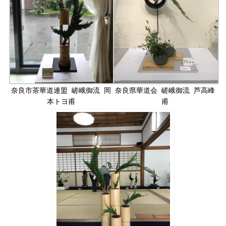
奈良市茶華道連盟 嵯峨御流 岡
奈良県華道会 嵯峨御流 芦高峰
本トヨ甫
甫