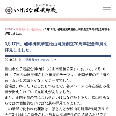
HOME
>
華務長からのお知らせ
>
3月17日。嵯峨御流華道松山司所創立70周年記念華展を
拝見しました。
3月17日。嵯峨御流華道松山司所創立70周年記念華展を
拝見しました。
2019.03.19
｜
華務長からのお知らせ
松山市立子規記念博物館（松山市道後公園）において、3月16
日・17日の両日開催された華展のテーマは、正岡子規の句「春や
昔十五万石の城下かな」がテーマでした。
会場は、ゆったりとしたしつらえで、各スペースに存在感ある花
器が据えられていて見応えがありました。
また、正岡子規の句に合わせたいけばな作品もあり、松山司所な
らではの個性的ないけばな展を拝見できました。
この華展で使われた花器は、ほとんどが松山司所第2代司所長で
今年2月3日にご逝去された故渡辺次洲先生のご遺愛のお品です