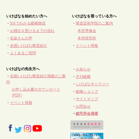
いけばなを始めたい方へ
いけばなを習っている方へ
・
3分でわかる嵯峨御流
・
華道芸術学院のご案内
・
お稽古を受けるまでの流れ
本所専修会
・
生徒さんの声
本所研究科
・
全国いけばな教室紹介
・
イベント情報
・
よくあるご質問
いけばなの先生方へ
・
お知らせ
・
全国いけばな教室紹介掲載のご案
・
月刊嵯峨
内
・
いけばなギャラリー
お申し込み書のダウンロード
・
嵯峨ショップ
(PDF)
・
サイトマップ
・
イベント情報
・
お問合せ
・
総司所会員様