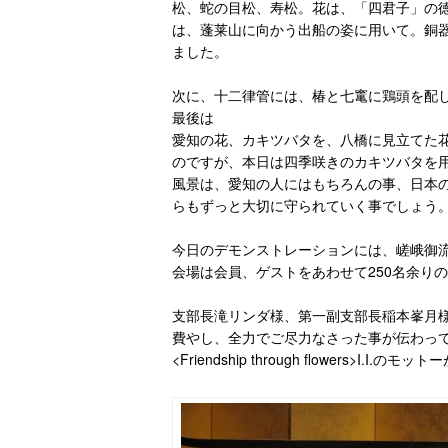
松、蛇の目松、寿松。花は、「四君子」の
は、蓬莱山に向かう出船の姿に用いて。銅
ました。
次に、十二律管には、椿と七竃に鶏頭を配
最後は
愛知の花、カキツバタを、八橋に見立てた花
のですが、本日は四季咲きのカキツバタを
風景は、愛知の人にはもちろんの事、日本
らもずっと大切に守られていく事でしょう
今日のデモンストレーションには、嵯峨御
会場は会員、ゲストをあわせて250名余り
支部長滝リンダ様、第一副支部長稲本峯月
費やし、全力でご尽力なさった事が伝わっ
<Friendship through flowers