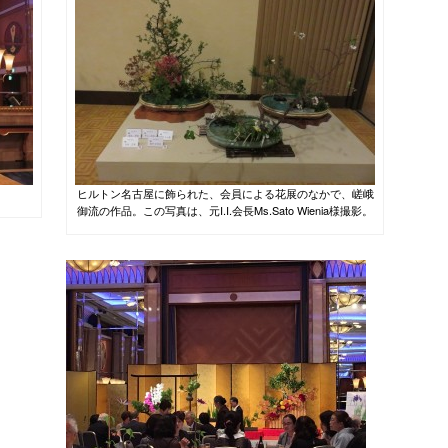
ヒルトン名古屋に飾られた、会員による花展のなかで、嵯峨
御流の作品。この写真は、元I.I.会長Ms.Sato Wienia様撮影。