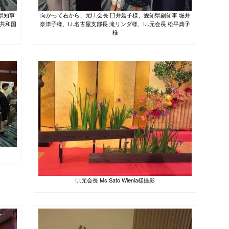
県知事
向かって右から、元I.I.会長 臼井延子様、愛知県副知事 堀井
共和国
奈津子様、I.I.名古屋支部長 滝リンダ様、I.I.元会長 松平典子
様
I.I.元会長 Ms.Sato Wienia様撮影