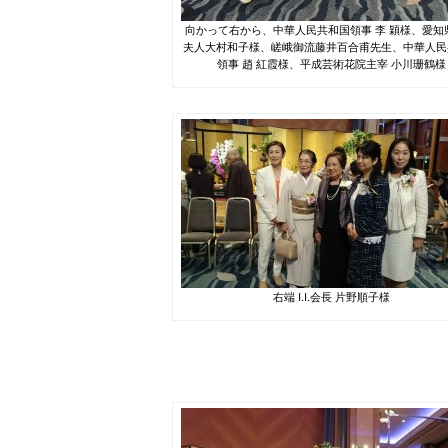
向かって右から、中華人民共和国領事 李 穎様、愛知
夫人大村和子様、嵯峨御流藤井百合甫先生、中華人民
領事 趙 紅霞様、平成芸術花院主宰 小川珊鶴様
右端 I.I.会長 片野順子様