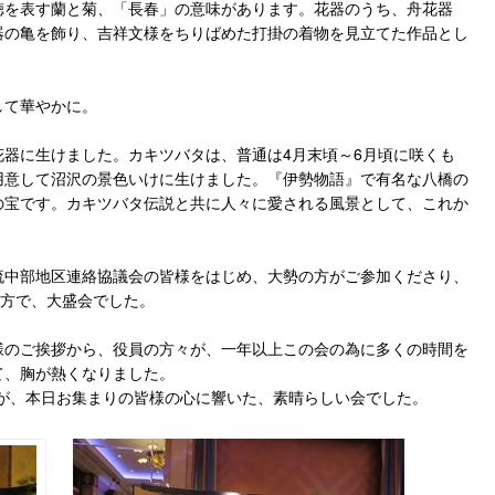
徳を表す蘭と菊、「長春」の意味があります。花器のうち、舟花器
器の亀を飾り、吉祥文様をちりばめた打掛の着物を見立てた作品とし
して華やかに。
器に生けました。カキツバタは、普通は4月末頃～6月頃に咲くも
用意して沼沢の景色いけに生けました。『伊勢物語』で有名な八橋の
の宝です。カキツバタ伝説と共に人々に愛される風景として、これか
。
流中部地区連絡協議会の皆様をはじめ、大勢の方がご参加くださり、
の方で、大盛会でした。
様のご挨拶から、役員の方々が、一年以上この会の為に多くの時間を
て、胸が熱くなりました。
>I.I.のモットーが、本日お集まりの皆様の心に響いた、素晴らしい会でした。