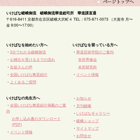
いけばな嵯峨御流 嵯峨御流華道総司所 華道課直通
〒616-8411 京都市右京区嵯峨大沢町４ TEL：075-871-0073 （大覚寺 月〜
金 9:00〜17:00）
いけばなを始めたい方へ
いけばなを習っている方へ
・
3分でわかる嵯峨御流
・
華道芸術学院のご案内
・
お稽古を受けるまでの流れ
本所専修会
・
生徒さんの声
本所研究科
・
全国いけばな教室紹介
・
イベント情報
・
よくあるご質問
いけばなの先生方へ
・
お知らせ
・
全国いけばな教室紹介掲載のご案
・
月刊嵯峨
内
・
いけばなギャラリー
お申し込み書のダウンロード
・
嵯峨ショップ
(PDF)
・
サイトマップ
・
イベント情報
・
お問合せ