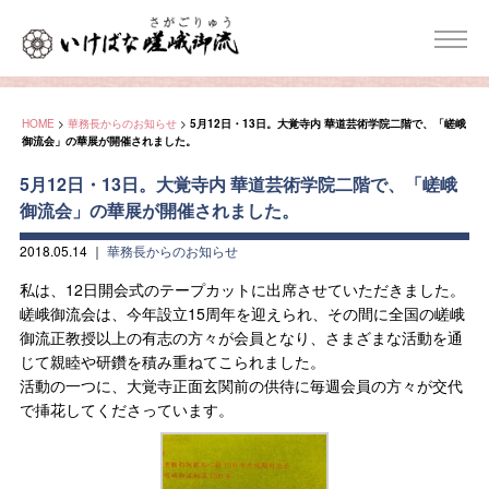
HOME
>
華務長からのお知らせ
>
5月12日・13日。大覚寺内 華道芸術学院二階で、「嵯峨
御流会」の華展が開催されました。
5月12日・13日。大覚寺内 華道芸術学院二階で、「嵯峨
御流会」の華展が開催されました。
2018.05.14
｜
華務長からのお知らせ
私は、12日開会式のテープカットに出席させていただきました。
嵯峨御流会は、今年設立15周年を迎えられ、その間に全国の嵯峨
御流正教授以上の有志の方々が会員となり、さまざまな活動を通
じて親睦や研鑽を積み重ねてこられました。
活動の一つに、大覚寺正面玄関前の供待に毎週会員の方々が交代
で挿花してくださっています。