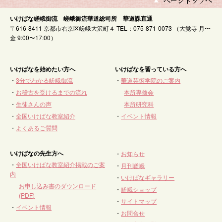
いけばな嵯峨御流 嵯峨御流華道総司所 華道課直通
〒616-8411 京都市右京区嵯峨大沢町４ TEL：075-871-0073 （大覚寺 月〜
金 9:00〜17:00）
いけばなを始めたい方へ
いけばなを習っている方へ
・
3分でわかる嵯峨御流
・
華道芸術学院のご案内
・
お稽古を受けるまでの流れ
本所専修会
・
生徒さんの声
本所研究科
・
全国いけばな教室紹介
・
イベント情報
・
よくあるご質問
いけばなの先生方へ
・
お知らせ
・
全国いけばな教室紹介掲載のご案
・
月刊嵯峨
内
・
いけばなギャラリー
お申し込み書のダウンロード
・
嵯峨ショップ
(PDF)
・
サイトマップ
・
イベント情報
・
お問合せ