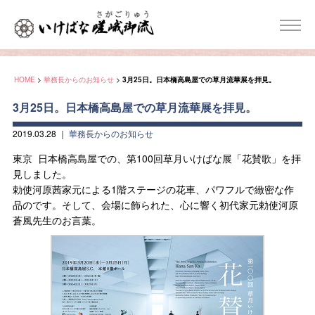
HOME
>
華務長からのお知らせ
>
3月25日。日本橋高島屋での草月流華展を拝見。
3月25日。日本橋高島屋での草月流華展を拝見。
2019.03.28
｜
華務長からのお知らせ
東京 日本橋高島屋での、第100回草月いけばな展「花賛歌」を拝
見しました。
勅使河原茜家元による1階ステージの花車、パワフルで緻密な作
品のです。そして、会場に飾られた、心に響く初代家元勅使河原
蒼風先生のお言葉。