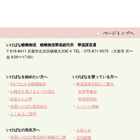
いけばな嵯峨御流 嵯峨御流華道総司所 華道課直通
〒616-8411 京都市右京区嵯峨大沢町４ TEL：075-871-0073 （大覚寺 月〜
金 9:00〜17:00）
いけばなを始めたい方へ
いけばなを習っている方へ
・
3分でわかる嵯峨御流
・
華道芸術学院のご案内
・
お稽古を受けるまでの流れ
本所専修会
・
生徒さんの声
本所研究科
・
全国いけばな教室紹介
・
イベント情報
・
よくあるご質問
いけばなの先生方へ
・
お知らせ
・
全国いけばな教室紹介掲載のご案
・
月刊嵯峨