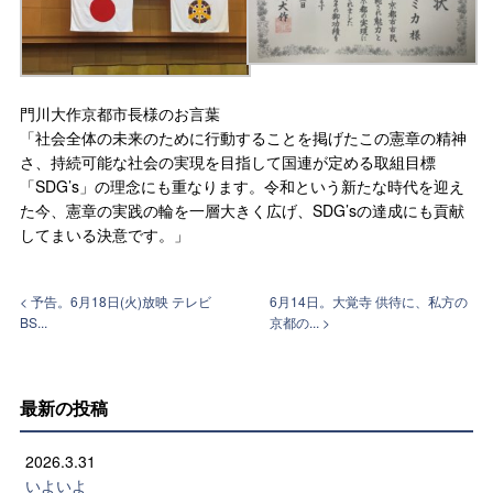
門川大作京都市長様のお言葉
「社会全体の未来のために行動することを掲げたこの憲章の精神
さ、持続可能な社会の実現を目指して国連が定める取組目標
「SDG’s」の理念にも重なります。令和という新たな時代を迎え
た今、憲章の実践の輪を一層大きく広げ、SDG’sの達成にも貢献
してまいる決意です。」
< 予告。6月18日(火)放映 テレビ
6月14日。大覚寺 供待に、私方の
BS...
京都の... >
最新の投稿
2026.3.31
いよいよ