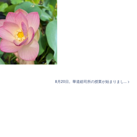
8月20日。華道総司所の授業が始まりまし... >