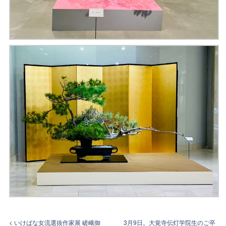
< いけばな女流選抜作家展 嵯峨御
3月9日。大覚寺伝灯学院生のご卒