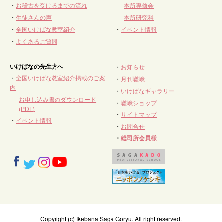
・
お稽古を受けるまでの流れ
本所専修会
・
生徒さんの声
本所研究科
・
全国いけばな教室紹介
・
イベント情報
・
よくあるご質問
いけばなの先生方へ
・
お知らせ
・
全国いけばな教室紹介掲載のご案
・
月刊嵯峨
内
・
いけばなギャラリー
お申し込み書のダウンロード
・
嵯峨ショップ
(PDF)
・
サイトマップ
・
イベント情報
・
お問合せ
・
総司所会員様
Copyright (c) Ikebana Saga Goryu. All right reserved.