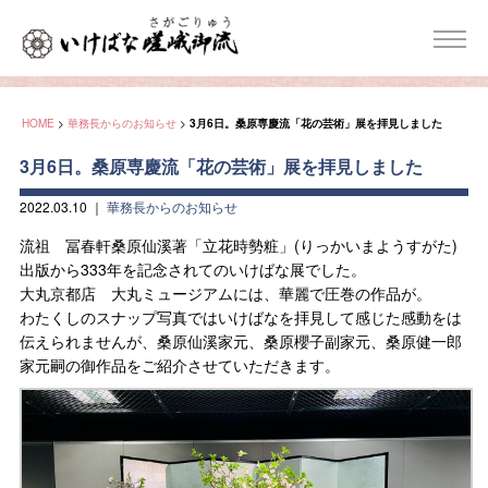
HOME
>
華務長からのお知らせ
>
3月6日。桑原専慶流「花の芸術」展を拝見しました
3月6日。桑原専慶流「花の芸術」展を拝見しました
2022.03.10
｜
華務長からのお知らせ
流祖 冨春軒桑原仙溪著「立花時勢粧」(りっかいまようすがた)
出版から333年を記念されてのいけばな展でした。
大丸京都店 大丸ミュージアムには、華麗で圧巻の作品が。
わたくしのスナップ写真ではいけばなを拝見して感じた感動をは
伝えられませんが、桑原仙溪家元、桑原櫻子副家元、桑原健一郎
家元嗣の御作品をご紹介させていただきます。