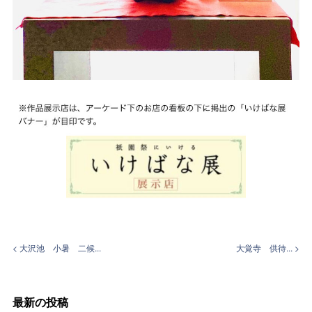
< 大沢池 小暑 二候...
大覚寺 供待... >
最新の投稿