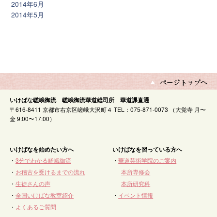
2014年6月
2014年5月
いけばな嵯峨御流 嵯峨御流華道総司所 華道課直通
〒616-8411 京都市右京区嵯峨大沢町４ TEL：075-871-0073 （大覚寺 月〜
金 9:00〜17:00）
いけばなを始めたい方へ
いけばなを習っている方へ
・
3分でわかる嵯峨御流
・
華道芸術学院のご案内
・
お稽古を受けるまでの流れ
本所専修会
・
生徒さんの声
本所研究科
・
全国いけばな教室紹介
・
イベント情報
・
よくあるご質問