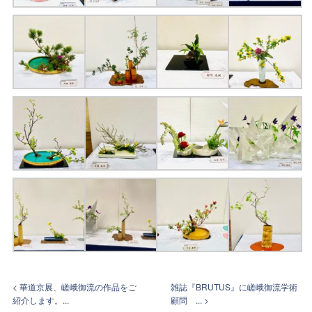
< 華道京展、嵯峨御流の作品をご
雑誌『BRUTUS』に嵯峨御流学術
紹介します。...
顧問 ... >