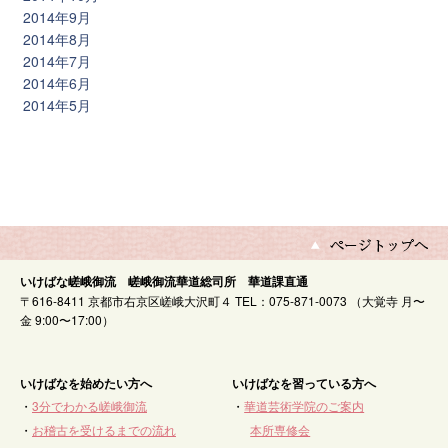
2014年9月
2014年8月
2014年7月
2014年6月
2014年5月
いけばな嵯峨御流 嵯峨御流華道総司所 華道課直通
〒616-8411 京都市右京区嵯峨大沢町４ TEL：075-871-0073 （大覚寺 月〜
金 9:00〜17:00）
いけばなを始めたい方へ
いけばなを習っている方へ
・
3分でわかる嵯峨御流
・
華道芸術学院のご案内
・
お稽古を受けるまでの流れ
本所専修会