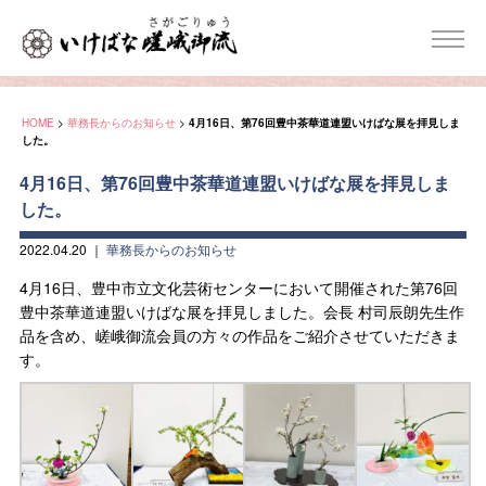
HOME
>
華務長からのお知らせ
>
4月16日、第76回豊中茶華道連盟いけばな展を拝見しま
した。
4月16日、第76回豊中茶華道連盟いけばな展を拝見しま
した。
2022.04.20
｜
華務長からのお知らせ
4月16日、豊中市立文化芸術センターにおいて開催された第76回
豊中茶華道連盟いけばな展を拝見しました。会長 村司辰朗先生作
品を含め、嵯峨御流会員の方々の作品をご紹介させていただきま
す。