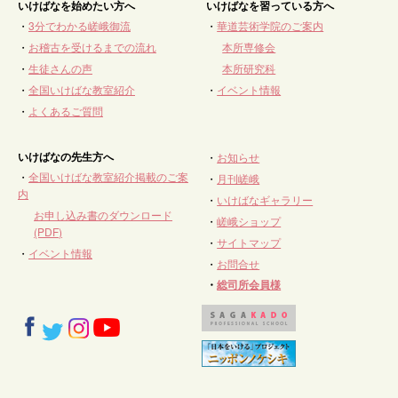
いけばなを始めたい方へ
いけばなを習っている方へ
・
3分でわかる嵯峨御流
・
華道芸術学院のご案内
・
お稽古を受けるまでの流れ
本所専修会
・
生徒さんの声
本所研究科
・
全国いけばな教室紹介
・
イベント情報
・
よくあるご質問
いけばなの先生方へ
・
お知らせ
・
全国いけばな教室紹介掲載のご案
・
月刊嵯峨
内
・
いけばなギャラリー
お申し込み書のダウンロード
・
嵯峨ショップ
(PDF)
・
サイトマップ
・
イベント情報
・
お問合せ
・
総司所会員様