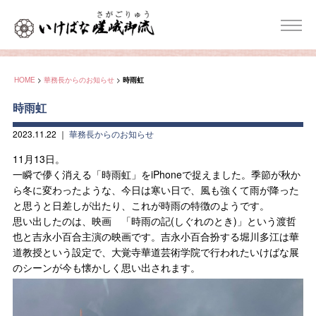
HOME
>
華務長からのお知らせ
>
時雨虹
時雨虹
2023.11.22
｜
華務長からのお知らせ
11月13日。
一瞬で儚く消える「時雨虹」をiPhoneで捉えました。季節が秋か
ら冬に変わったような、今日は寒い日で、風も強くて雨が降った
と思うと日差しが出たり、これが時雨の特徴のようです。
思い出したのは、映画 「時雨の記(しぐれのとき)」という渡哲
也と吉永小百合主演の映画です。吉永小百合扮する堀川多江は華
道教授という設定で、大覚寺華道芸術学院で行われたいけばな展
のシーンが今も懐かしく思い出されます。