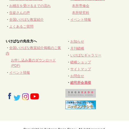
・
お稽古を受けるまでの流れ
本所専修会
・
生徒さんの声
本所研究科
・
全国いけばな教室紹介
・
イベント情報
・
よくあるご質問
いけばなの先生方へ
・
お知らせ
・
全国いけばな教室紹介掲載のご案
・
月刊嵯峨
内
・
いけばなギャラリー
お申し込み書のダウンロード
・
嵯峨ショップ
(PDF)
・
サイトマップ
・
イベント情報
・
お問合せ
・
総司所会員様