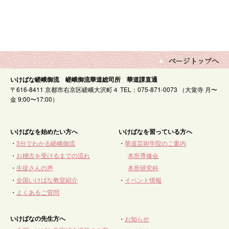
いけばな嵯峨御流 嵯峨御流華道総司所 華道課直通
〒616-8411 京都市右京区嵯峨大沢町４ TEL：075-871-0073 （大覚寺 月〜
金 9:00〜17:00）
いけばなを始めたい方へ
いけばなを習っている方へ
・
3分でわかる嵯峨御流
・
華道芸術学院のご案内
・
お稽古を受けるまでの流れ
本所専修会
・
生徒さんの声
本所研究科
・
全国いけばな教室紹介
・
イベント情報
・
よくあるご質問
いけばなの先生方へ
・
お知らせ