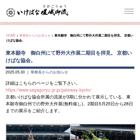
HOME
>
華務長からのお知らせ
>
東本願寺 御白州にて野外大作展二期目を拝見。 京都い
けばな協会。
東本願寺 御白州にて野外大作展二期目を拝見。 京都い
けばな協会。
2025.05.30
｜
華務長からのお知らせ
詳細はこちらのページをご覧下さい。
https://www.sagagoryu.gr.jp/gateway-kyoto/
京都いけばな協会所属の流派が3期に分かれて展示している、東
本願寺御白州での野外大作展(無料催し)。2期目5月25日から28日
までの展示をご紹介します。