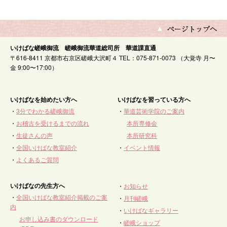
いけばな嵯峨御流 嵯峨御流華道総司所 華道課直通
〒616-8411 京都市右京区嵯峨大沢町４ TEL：075-871-0073 （大覚寺 月〜
金 9:00〜17:00）
いけばなを始めたい方へ
いけばなを習っている方へ
・
3分でわかる嵯峨御流
・
華道芸術学院のご案内
・
お稽古を受けるまでの流れ
本所専修会
・
生徒さんの声
本所研究科
・
全国いけばな教室紹介
・
イベント情報
・
よくあるご質問
いけばなの先生方へ
・
お知らせ
・
全国いけばな教室紹介掲載のご案
・
月刊嵯峨
内
・
いけばなギャラリー
お申し込み書のダウンロード
・
嵯峨ショップ