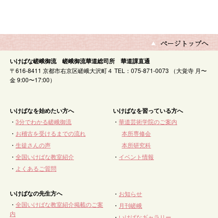
いけばな嵯峨御流 嵯峨御流華道総司所 華道課直通
〒616-8411 京都市右京区嵯峨大沢町４ TEL：075-871-0073 （大覚寺 月〜
金 9:00〜17:00）
いけばなを始めたい方へ
いけばなを習っている方へ
・
3分でわかる嵯峨御流
・
華道芸術学院のご案内
・
お稽古を受けるまでの流れ
本所専修会
・
生徒さんの声
本所研究科
・
全国いけばな教室紹介
・
イベント情報
・
よくあるご質問
いけばなの先生方へ
・
お知らせ
・
全国いけばな教室紹介掲載のご案
・
月刊嵯峨
内
・
いけばなギャラリー