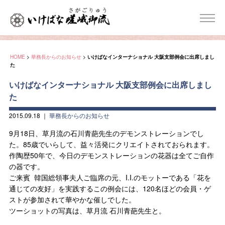
HOME
>
華務長からのお知らせ
>
いけばなインターナショナル 大阪支部例会に出席しまし
た
いけばなインターナショナル 大阪支部例会に出席しまし
た
2015.09.18
｜
華務長からのお知らせ
9月18日、草月流の石川青葩先生のデモンストレーションでし
た。85歳でいらして、益々活発にクリエイトされておられます。
作陶歴50年で、今日のデモンストレーションの花器は全てご自作
の器です。
ご来賓 韓国総領事夫人ご臨席の元、I.I.のモットーである「花を
通じての友好」を実践するこの例会には、120名ほどの会員・ゲ
ストが参加されて華やかな催しでした。
ツーショットの写真は、草月流 石川青葩先生と。