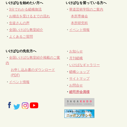
いけばなを始めたい方へ
いけばなを習っている方へ
・
3分でわかる嵯峨御流
・
華道芸術学院のご案内
・
お稽古を受けるまでの流れ
本所専修会
・
生徒さんの声
本所研究科
・
全国いけばな教室紹介
・
イベント情報
・
よくあるご質問
いけばなの先生方へ
・
お知らせ
・
全国いけばな教室紹介掲載のご案
・
月刊嵯峨
内
・
いけばなギャラリー
お申し込み書のダウンロード
・
嵯峨ショップ
(PDF)
・
サイトマップ
・
イベント情報
・
お問合せ
・
総司所会員様