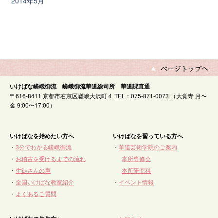
2014年5月
いけばな嵯峨御流 嵯峨御流華道総司所 華道課直通
〒616-8411 京都市右京区嵯峨大沢町４ TEL：075-871-0073 （大覚寺 月〜
金 9:00〜17:00）
いけばなを始めたい方へ
いけばなを習っている方へ
・
3分でわかる嵯峨御流
・
華道芸術学院のご案内
・
お稽古を受けるまでの流れ
本所専修会
・
生徒さんの声
本所研究科
・
全国いけばな教室紹介
・
イベント情報
・
よくあるご質問