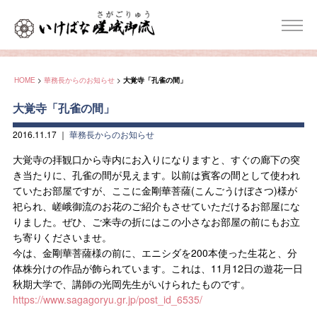
HOME
>
華務長からのお知らせ
>
大覚寺「孔雀の間」
大覚寺「孔雀の間」
2016.11.17
｜
華務長からのお知らせ
大覚寺の拝観口から寺内にお入りになりますと、すぐの廊下の突
き当たりに、孔雀の間が見えます。以前は賓客の間として使われ
ていたお部屋ですが、ここに金剛華菩薩(こんごうけぼさつ)様が
祀られ、嵯峨御流のお花のご紹介もさせていただけるお部屋にな
りました。ぜひ、ご来寺の折にはこの小さなお部屋の前にもお立
ち寄りくださいませ。
今は、金剛華菩薩様の前に、エニシダを200本使った生花と、分
体株分けの作品が飾られています。これは、11月12日の遊花一日
秋期大学で、講師の光岡先生がいけられたものです。
https://www.sagagoryu.gr.jp/post_id_6535/