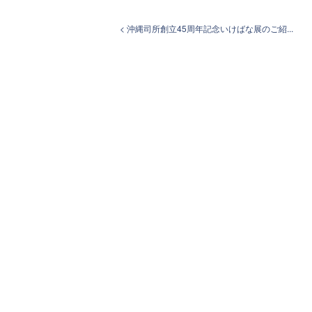
< 沖縄司所創立45周年記念いけばな展のご紹...