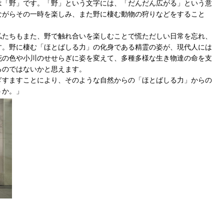
は「野」です。「野」という文字には、「だんだん広がる」という意
ながらその一時を楽しみ、また野に棲む動物の狩りなどをすること
私たちもまた、野で触れ合いを楽しむことで慌ただしい日常を忘れ、
す。野に棲む「ほとばしる力」の化身である精霊の姿が、現代人には
花の色や小川のせせらぎに姿を変えて、多種多様な生き物達の命を支
るのではないかと思えます。
ぎすますことにより、そのような自然からの「ほとばしる力」からの
うか。」