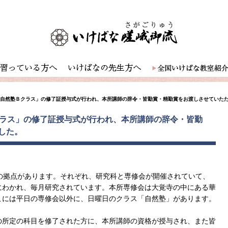
「自然塾Ｂクラス」の修了証授与式が行われ、本所講師の辞令・皆勤賞・精勤賞をお渡しさせていた
クラス」の修了証授与式が行われ、本所講師の辞令・皆勤
した。
の拠点があります。それぞれ、研究科と専修会が開催されていて、
にわかれ、毎月研究されています。本所専修会は大覚寺の中にある華
こには平日の専修会以外に、日曜日のクラス「自然塾」があります。
の所定の科目を修了された方に、本所講師の資格が授与され、また皆