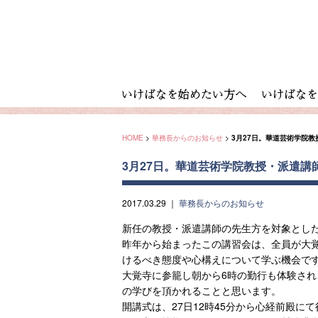
HOME
>
華務長からのお知らせ
>
3月27日。華道芸術学院
3月27日。華道芸術学院教授・派遣
2017.03.29
｜
華務長からのお知らせ
新任の教授・派遣講師の先生方を対象とした
昨年から始まったこの講習会は、全員が大覚
けるべき態度や心構えについて学ぶ機会で
大覚寺に参籠し朝から6時の勤行も体験さ
の学びを頂かれることと思います。
開講式は、27日12時45分から心経前殿