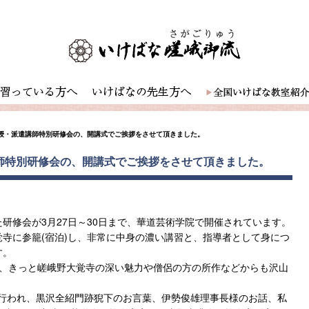
教授・派遣講師特別研修会の、開講式でご挨拶をさせて頂きました。
講師特別研修会の、開講式でご挨拶をさせて頂きました。
研修会が3月27日～30日まで、華道芸術学院で開催されています。
寺に参籠(宿泊)し、非常に中身の濃い講習と、指導者として身につ
す。
れ、きっと嵯峨野大覚寺の深い魅力や僧侶の方の所作などからも沢山
にて行われ、黒沢全紹門跡猊下のお言葉、伊勢俊雄理事長様のお話、私