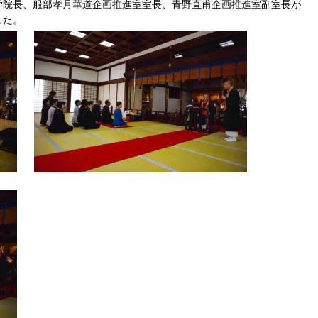
学院長、服部孝月華道企画推進室室長、青野直甫企画推進室副室長が
した。