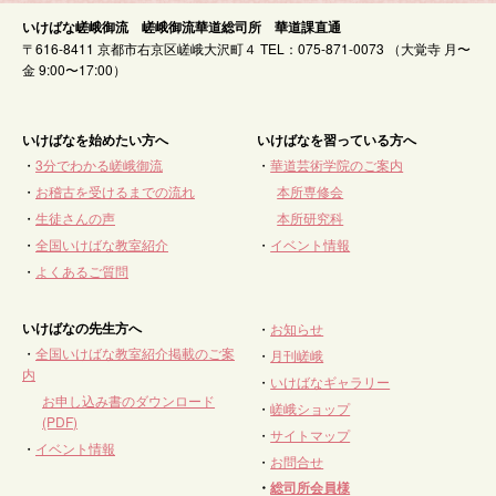
いけばな嵯峨御流 嵯峨御流華道総司所 華道課直通
〒616-8411 京都市右京区嵯峨大沢町４ TEL：075-871-0073 （大覚寺 月〜
金 9:00〜17:00）
いけばなを始めたい方へ
いけばなを習っている方へ
・
3分でわかる嵯峨御流
・
華道芸術学院のご案内
・
お稽古を受けるまでの流れ
本所専修会
・
生徒さんの声
本所研究科
・
全国いけばな教室紹介
・
イベント情報
・
よくあるご質問
いけばなの先生方へ
・
お知らせ
・
全国いけばな教室紹介掲載のご案
・
月刊嵯峨
内
・
いけばなギャラリー
お申し込み書のダウンロード
・
嵯峨ショップ
(PDF)
・
サイトマップ
・
イベント情報
・
お問合せ
・
総司所会員様