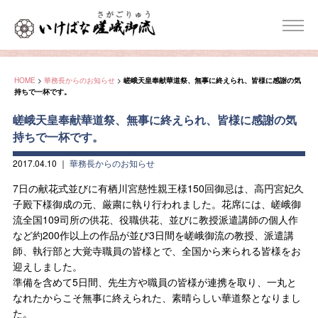
HOME
>
華務長からのお知らせ
>
嵯峨天皇奉献華道祭、無事に終えられ、皆様に感謝の気
持ちで一杯です。
嵯峨天皇奉献華道祭、無事に終えられ、皆様に感謝の気
持ちで一杯です。
2017.04.10
｜
華務長からのお知らせ
7日の献花式並びに有栖川宮慈性親王様150回御忌は、高円宮妃久
子殿下様御成の元、厳粛に執り行われました。花席には、嵯峨御
流全国109司所の供花、役職供花、並びに教授派遣講師の個人作
など約200作以上の作品が並び3日間を嵯峨御流の教授、派遣講
師、執行部と大覚寺職員の皆様とで、全国から来られる皆様をお
迎えしました。
準備を含めて5日間、先生方や職員の皆様が連携を取り、一丸と
なれたからこそ無事に終えられた、素晴らしい華道祭となりまし
た。