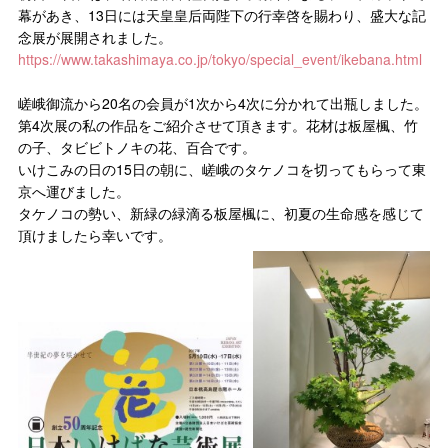
幕があき、13日には天皇皇后両陛下の行幸啓を賜わり、盛大な記
念展が展開されました。
https://www.takashimaya.co.jp/tokyo/special_event/ikebana.html
嵯峨御流から20名の会員が1次から4次に分かれて出瓶しました。
第4次展の私の作品をご紹介させて頂きます。花材は板屋楓、竹
の子、タビビトノキの花、百合です。
いけこみの日の15日の朝に、嵯峨のタケノコを切ってもらって東
京へ運びました。
タケノコの勢い、新緑の緑滴る板屋楓に、初夏の生命感を感じて
頂けましたら幸いです。