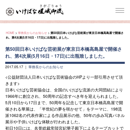
HOME
>
華務長からのお知らせ
>
第50回日本いけばな芸術展が東京日本橋高島屋で開催さ
れ、第4次展(5月16日・17日)に出瓶致しました。
第50回日本いけばな芸術展が東京日本橋高島屋で開催さ
れ、第4次展(5月16日・17日)に出瓶致しました。
2017.05.17
｜
華務長からのお知らせ
<公益財団法人日本いけばな芸術協会のHPより一部引用させて頂
きます>
日本いけばな芸術協会は、全国のいけばな流派の大同団結により
1966年に創立され、50周年の記念すべき年を迎えられました。
5月10日から17日まで、50周年を記念して東京日本橋高島屋で開
催される華展は、「半世紀の夢を咲かせて」をテーマに、198流
派1062名の代表作家による作品展示の他、50年の歩み写真パネル
展示や子供いけばな体験が行われました。
初日10日には、名誉総裁常陸宮妃華子殿下によるテープカットで