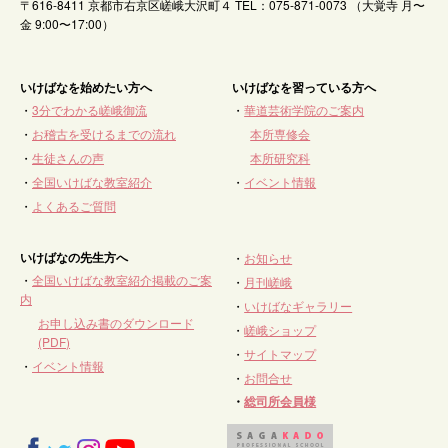
〒616-8411 京都市右京区嵯峨大沢町４ TEL：075-871-0073 （大覚寺 月〜
金 9:00〜17:00）
いけばなを始めたい方へ
いけばなを習っている方へ
・
3分でわかる嵯峨御流
・
華道芸術学院のご案内
・
お稽古を受けるまでの流れ
本所専修会
・
生徒さんの声
本所研究科
・
全国いけばな教室紹介
・
イベント情報
・
よくあるご質問
いけばなの先生方へ
・
お知らせ
・
全国いけばな教室紹介掲載のご案
・
月刊嵯峨
内
・
いけばなギャラリー
お申し込み書のダウンロード
・
嵯峨ショップ
(PDF)
・
サイトマップ
・
イベント情報
・
お問合せ
・
総司所会員様