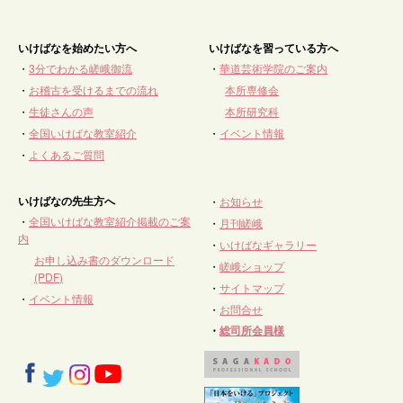
いけばなを始めたい方へ
いけばなを習っている方へ
・
3分でわかる嵯峨御流
・
華道芸術学院のご案内
・
お稽古を受けるまでの流れ
本所専修会
・
生徒さんの声
本所研究科
・
全国いけばな教室紹介
・
イベント情報
・
よくあるご質問
いけばなの先生方へ
・
お知らせ
・
全国いけばな教室紹介掲載のご案
・
月刊嵯峨
内
・
いけばなギャラリー
お申し込み書のダウンロード
・
嵯峨ショップ
(PDF)
・
サイトマップ
・
イベント情報
・
お問合せ
・
総司所会員様