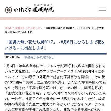
HOME
>
華務長からのお知らせ
>
「国境の無い花たち展2017」～8月6日にひろしまで花
をいける～に出品します。
「国境の無い花たち展2017」～8月6日にひろしまで花を
いける～に出品します。
2017.08.04
｜
華務長からのお知らせ
8月6日に毎年広島市内の、シャレオ紙屋町中央広場で開催されて
いるこの花展は、一人のフラワーアーティストが1986年4月にチ
ェルノブイリの原子力発電所で起きた原発事故を発端に、その後
の10年間毎年8月6日に広場の地を訪れ、ただただ平和を願って花
を生け続けた「平和を願う花いけ」が、その後、共鳴者を呼び、
「国境の無い花たち展」 となって昨年まで毎年いけられていたも
の。一昨年、被爆７０年を機会に一旦幕をひかれましたが、嵯峨
御流の青野直甫先生のご尽力で昨年からいけばなインターナショ
ナル広島支部が主催される事となり、趣旨である平和への願い