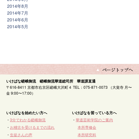
2014年8月
2014年7月
2014年6月
2014年5月
いけばな嵯峨御流 嵯峨御流華道総司所 華道課直通
〒616-8411 京都市右京区嵯峨大沢町４ TEL：075-871-0073 （大覚寺 月〜
金 9:00〜17:00）
いけばなを始めたい方へ
いけばなを習っている方へ
・
3分でわかる嵯峨御流
・
華道芸術学院のご案内
・
お稽古を受けるまでの流れ
本所専修会
・
生徒さんの声
本所研究科