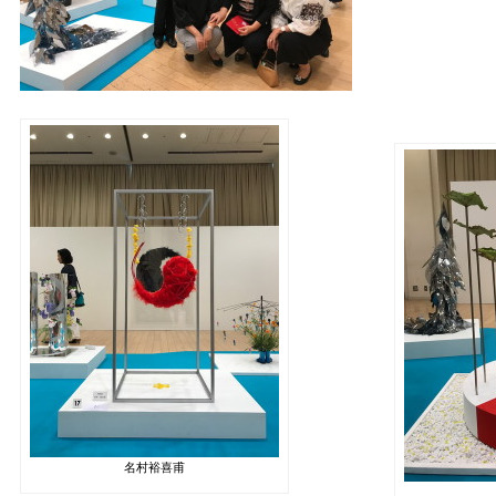
名村裕喜甫