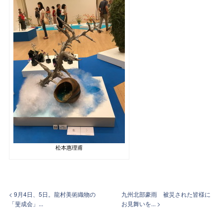
松本惠理甫
< 9月4日、5日。龍村美術織物の
九州北部豪雨 被災された皆様に
「斐成会」...
お見舞いを... >